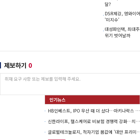
달?
DSR제강, 영와이
'미지수'
대성파인텍, 최대
위기 벗어날까
제보하기
0
HB인베스트, IPO 무산 때 더 샀다…마키나락스 투자 2.7배 회수
신한라이프, 헬스케어로 비보험 경쟁력 강화…치매·간병 공략
글로벌테크놀로지, 적자기업 몸값에 '대만 프리미엄