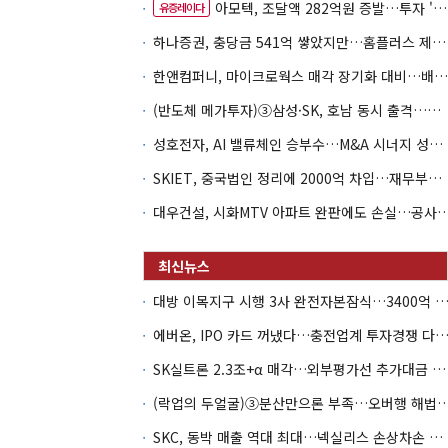
아모텍, 조달액 282억원 증발…투자 '속도 조절' 불가피
유증레이다
하나증권, 충당금 541억 쌓았지만…홈플러스 제재는 추가 비용 불씨
한앤컴퍼니, 마이크로웍스 매각 장기화 대비…배당 회수판 깔았다
(반도체 메가투자)③삼성·SK, 호남 동시 출격…인력·협력사 쟁탈전
성호전자, AI 밸류체인 승부수…M&A 시너지 성과 '시험대'
SKIET, 중국법인 정리에 2000억 차입…재무부담 더 커졌다
대우건설, 시화MTV 아파트 완판에도 손실…공
대방 이목지구 시행 3사 완전자본잠식…3400억 PF는 그룹 신
에버온, IPO 카드 꺼냈다…충전업계 투자경쟁 다시 
SK실트론 2.3조+α 매각…외부평가선 추가대금 가치 '0원'
(락업의 두얼굴)③분산만으론 부족…오버행 해법은 
SKC, 동박 매출 역대 최대…넥실리스 손상차손 악순환 끊나