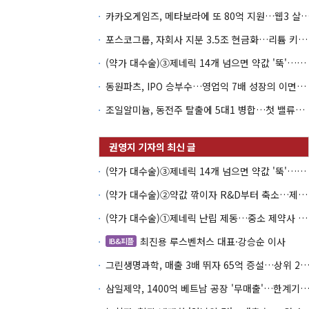
카카오게임즈, 메타보라에 또 80억 지원…웹3 살
포스코그룹, 자회사 지분 3.5조 현금화…리튬 키우고 오버행 부담
(약가 대수술)③제네릭 14개 넘으면 약값 '뚝'…등재전략 혼선
동원파츠, IPO 승부수…영업익 7배 성장의 이면은 고객 편중
조일알미늄, 동전주 탈출에 5대1 병합…첫 밸류업 성패는 본업
(약가 대수술)③제네릭 14개 넘으면 약값 '뚝'…등재전략 혼선
(약가 대수술)②약값 깎이자 R&D부터 축소…제약업계 비상경영 돌입
(약가 대수술)①제네릭 난립 제동…중소 제약사 수익성 비상
최진용 루스벤처스 대표·강승순 이사
IB&피플
그린생명과학, 매출 3배 뛰자 65억 증설…상위 2곳 의존도 
삼일제약, 1400억 베트남 공장 '무매출'…한계기업 편입