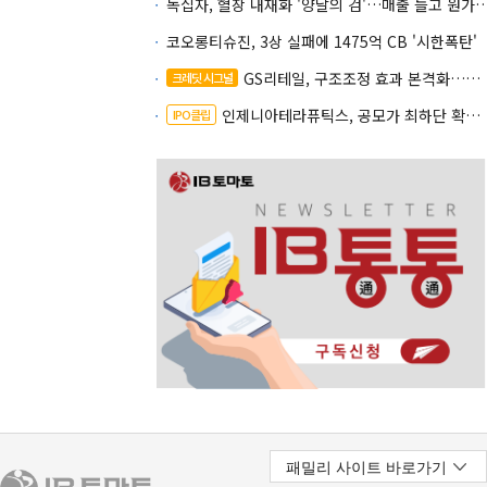
녹십자, 혈장 내재화 '양날의 검'…매출 늘고
코오롱티슈진, 3상 실패에 1475억 CB '시한폭탄'
GS리테일, 구조조정 효과 본격화…재무체력 '강화'
크레딧 시그널
인제니아테라퓨틱스, 공모가 최하단 확정…600억 조달
IPO클립