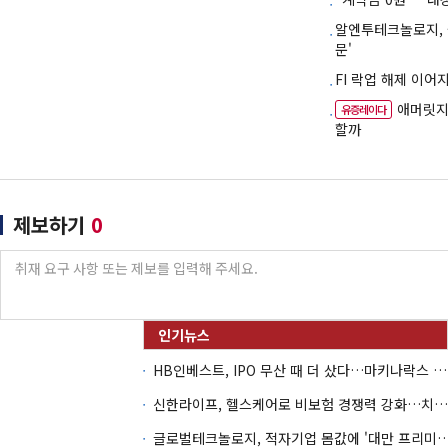
알엔투테크놀로지, 
문'
FI 락업 해제 이
애머릿지,
유증레이다
할까
제보하기
0
HB인베스트, IPO 무산 때 더 샀다…마키나락스 투자 2.7배 회수
신한라이프, 헬스케어로 비보험 경쟁력 강화…치매·간병 공략
글로벌테크놀로지, 적자기업 몸값에 '대만 프리미엄