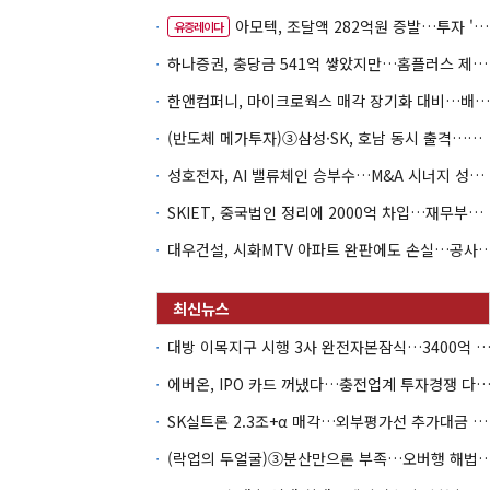
아모텍, 조달액 282억원 증발…투자 '속도 조절' 불가피
유증레이다
하나증권, 충당금 541억 쌓았지만…홈플러스 제재는 추가 비용 불씨
한앤컴퍼니, 마이크로웍스 매각 장기화 대비…배당 회수판 깔았다
(반도체 메가투자)③삼성·SK, 호남 동시 출격…인력·협력사 쟁탈전
성호전자, AI 밸류체인 승부수…M&A 시너지 성과 '시험대'
SKIET, 중국법인 정리에 2000억 차입…재무부담 더 커졌다
대우건설, 시화MTV 아파트 완판에도 손실…공
대방 이목지구 시행 3사 완전자본잠식…3400억 PF는 그룹 신
에버온, IPO 카드 꺼냈다…충전업계 투자경쟁 다시 
SK실트론 2.3조+α 매각…외부평가선 추가대금 가치 '0원'
(락업의 두얼굴)③분산만으론 부족…오버행 해법은 