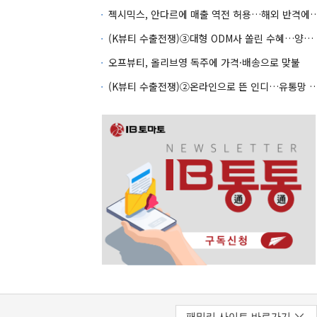
젝시믹스, 안다르에 매출 역전 허용…
(K뷰티 수출전쟁)③대형 ODM사 쏠린 수혜…양극화 심화 우려
오프뷰티, 올리브영 독주에 가격·배송으로 맞불
(K뷰티 수출전쟁)②온라인으로 뜬 인디…유통망