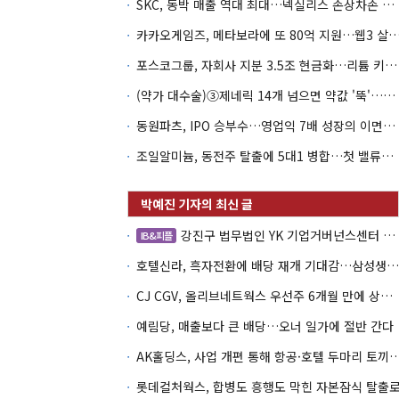
SKC, 동박 매출 역대 최대…넥실리스 손상차손 악순환 끊나
카카오게임즈, 메타보라에 또 80억 지원…웹3 살
포스코그룹, 자회사 지분 3.5조 현금화…리튬 키우고 오버행 부담
(약가 대수술)③제네릭 14개 넘으면 약값 '뚝'…등재전략 혼선
동원파츠, IPO 승부수…영업익 7배 성장의 이면은 고객 편중
조일알미늄, 동전주 탈출에 5대1 병합…첫 밸류업 성패는 본업
강진구 법무법인 YK 기업거버넌스센터 센터장
IB&피플
호텔신라, 흑자전환에 배당 재개 기대감…삼성생명도 웃을까
CJ CGV, 올리브네트웍스 우선주 6개월 만에 상환…왜?
예림당, 매출보다 큰 배당…오너 일가에 절반 간다
AK홀딩스, 사업 개편 통해 항공·호텔 두마
롯데컬처웍스, 합병도 흥행도 막힌 자본잠식 탈출