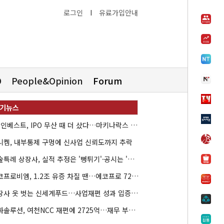
로그인
I
유료가입안내
O
People&Opinion
Forum
HB인베스트, IPO 무산 때 더 샀다…마키나락스 투자 2.7배 회수
니켐, 내부통제 구멍에 신사업 신뢰도까지 추락
기술특례 상장사, 실적 추정은 '뻥튀기'·공시는 '누락'
에코프로비엠, 1.2조 유증 차질 땐…에코프로 7270억 '독박'
상장사 옷 벗는 신세계푸드…사업재편 성과 입증할까
한화솔루션, 여천NCC 재편에 2725억…재무 부담 커지나