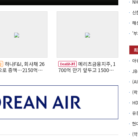
하나F&I, 회사채 26
메리츠금융지주, 1
립
Deal모니터
으로 증액…2150억은
700억 만기 앞두고 1500억
조달