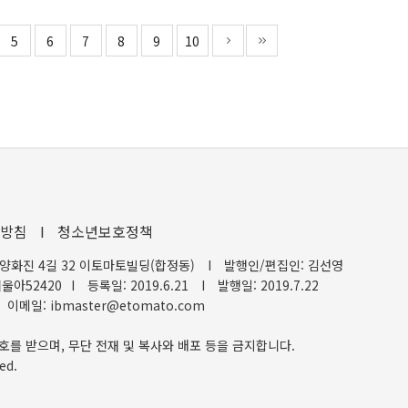
5
6
7
8
9
10
방침
I
청소년보호정책
양화진 4길 32 이토마토빌딩(합정동)
I
발행인/편집인: 김선영
울아52420
I
등록일: 2019.6.21
I
발행일: 2019.7.22
이메일: ibmaster@etomato.com
호를 받으며, 무단 전재 및 복사와 배포 등을 금지합니다.
ed.