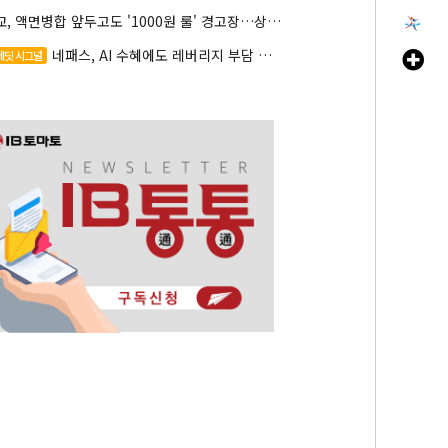
대교, 액면병합 앞두고도 '1000원 룰' 경고장…상장유지 시험대
네패스, AI 수혜에도 레버리지 부담 여전
레딧 시그널