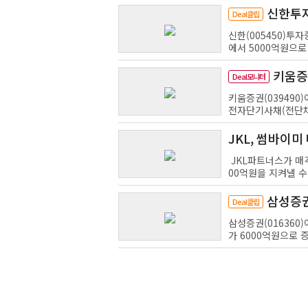
신한투자
Deal클립
는 '부담'
신한(005450)투
에서 5000억원으로 
키움증
Deal모니터
키움증권(039490
전자단기사채(전단채)
JKL, 썸바이미
JKL파트너스가 매각
00억원을 지켜낼 수 
삼성증권
Deal클립
삼성증권(016360
가 6000억원으로 