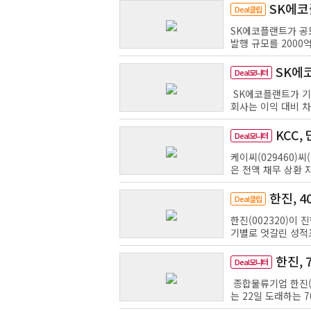
SK에코
Deal클립
SK에코플랜트가 공
발행 규모를 2000
SK에
Deal모니터
SK에코플랜트가 기존
회사는 이익 대비 차입
KCC
Deal모니터
케이씨(029460)씨
은 전액 채무 상환 
한진, 
Deal클립
한진(002320)이
기별로 엇갈린 성적표를
한진, 
Deal모니터
종합물류기업 한진(0
는 22일 도래하는 7