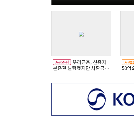
우리금융, 신종자
Deal모니터
Deal클
본증권 발행했지만 차환금리
50억
'부담'
차환