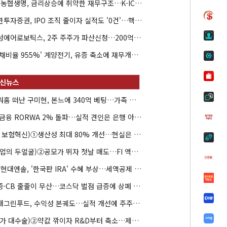
NH농협생명, 금리상승에 취약한 재무구조…K-ICS 변동성 '주의보'
신한투자증권, IPO 조직 줄이자 실적도 '0건'…핵심 인력까지 이탈
해성에어로보틱스, 2주 주주가 파산신청…200억 CB 분쟁 확산
'부채비율 955%' 계양전기, 유증 축소에 재무개선 효과 '뚝'
아워홈 떠난 구미현, 본느에 340억 베팅…가족 지배체제 구축
JB금융 RORWA 2% 돌파…실적 견인은 은행 아닌 캐피탈
(AI 보험혁신)①생산성 최대 80% 개선…현실은 '실행 격차'
(락업의 두얼굴)②공모가 뛰자 첫날 매도…FI 엑시트 전략 갈렸다
HD현대엔솔, '한국판 IRA' 수혜 부상…세액공제 선택이 변수
유증·CB 줄줄이 무산…코스닥 벌점 급증에 상폐 압박
현대그린푸드, 수익성 본궤도…실적 개선에 주주환원까지
(약가 대수술)②약값 깎이자 R&D부터 축소…제약업계 비상경영 돌입