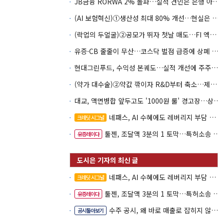
JB금융 RORWA 2% 돌파…실적 견인은 은
(AI 보험혁신)①생산성 최대 80% 개선…현실은 '실
(락업의 두얼굴)②공모가 뛰자 첫날 매도…FI 엑시트 전략 갈렸다
유증·CB 줄줄이 무산…코스닥 벌점 급증에 상폐
현대그린푸드, 수익성 본궤도…실적 개선에 주주환원까지
(약가 대수술)②약값 깎이자 R&D부터 축소…제약업계 비상경영 돌입
대교, 액면병합 앞두고도 '1000원 룰'
네패스, AI 수혜에도 레버리지 부담 여전
크레딧 시그널
툴젠, 조달액 3분의 1 토막…특허소송 비용부터 챙긴다
유증레이다
네패스, AI 수혜에도 레버리지 부담 여전
크레딧 시그널
툴젠, 조달액 3분의 1 토막…특허소송 비용부터 챙긴다
유증레이다
수주 공시, 왜 바로 매출로 잡히지 않을까
공시톺아보기