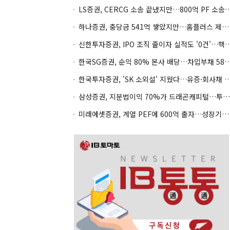
LS증권, CERCG 소송 끝냈지만…800억 
하나증권, 충당금 541억 쌓았지만…홈플러스 제재는 추가 비용 불씨
신한투자증권, IPO 조직 줄이자 실적도 '0건'
한국SG증권, 순익 80% 본사 배당…차입부채
한국투자증권, 'SK 소외설' 지웠다…유증·회사채 
삼성증권, 지분법이익 70%가 드래곤캐피털…투자 편중 심화
미래에셋증권, 계열 PEF에 600억 출자…성장기업 투자 '잰걸음'