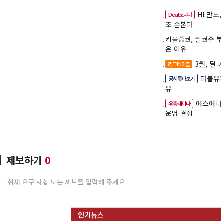
HL만도
Deal모니터
조 손본다
키움증권, 실권주 
은 이유
3월, 딜
리그테이블
더블유게
공시톺아보기
유
에스에너
유증레이다
운명 결정
제보하기
0