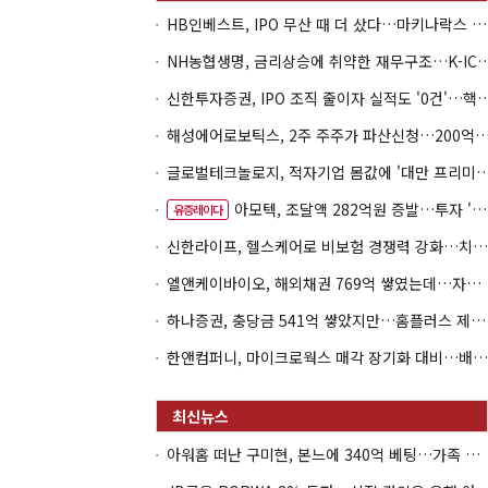
HB인베스트, IPO 무산 때 더 샀다…마키나락스 투자 2.7배 회수
NH농협생명, 금리상승에 취약한 재무구조…K-IC
신한투자증권, IPO 조직 줄이자 실적도 '0건'
해성에어로보틱스, 2주 주주가 파산신청…200억 CB 
글로벌테크놀로지, 적자기업 몸값에 '대만 프리미엄
아모텍, 조달액 282억원 증발…투자 '속도 조절' 불가피
유증레이다
신한라이프, 헬스케어로 비보험 경쟁력 강화…치매·간병 공략
엘앤케이바이오, 해외채권 769억 쌓였는데…자회사 4곳 자본잠식
하나증권, 충당금 541억 쌓았지만…홈플러스 제재는 추가 비용 불씨
한앤컴퍼니, 마이크로웍스 매각 장기화 대비…배당 회수판 깔았다
아워홈 떠난 구미현, 본느에 340억 베팅…가족 지배체제 구축