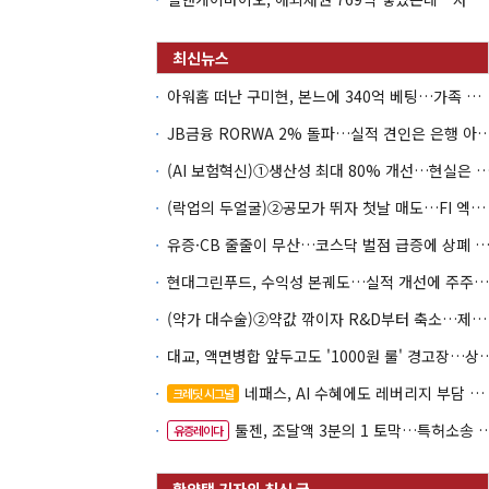
아워홈 떠난 구미현, 본느에 340억 베팅…가족 지배체제 구축
JB금융 RORWA 2% 돌파…실적 견인은 은
(AI 보험혁신)①생산성 최대 80% 개선…현실은 '실
(락업의 두얼굴)②공모가 뛰자 첫날 매도…FI 엑시트 전략 갈렸다
유증·CB 줄줄이 무산…코스닥 벌점 급증에 상폐
현대그린푸드, 수익성 본궤도…실적 개선에 주주환원까지
(약가 대수술)②약값 깎이자 R&D부터 축소…제약업계 비상경영 돌입
대교, 액면병합 앞두고도 '1000원 룰'
네패스, AI 수혜에도 레버리지 부담 여전
크레딧 시그널
툴젠, 조달액 3분의 1 토막…특허소송 비용부터 챙긴다
유증레이다