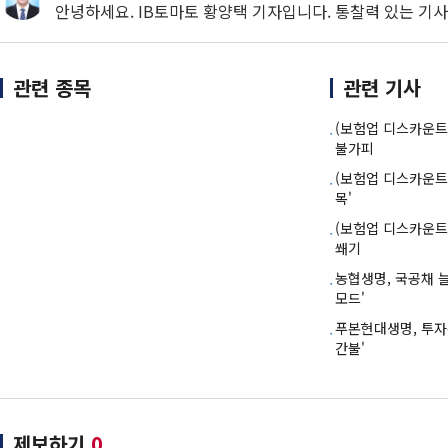
안녕하세요. IB토마토 황양택 기자입니다. 통찰력 있는 기
관련 종목
관련 기사
(보험업 디스카운트
불가피
(보험업 디스카운트
목'
(보험업 디스카운트
쐐기
농협생명, 국공채 늘
모드'
푸본현대생명, 투자
간불'
제보하기
0