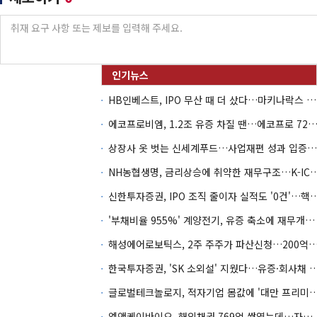
HB인베스트, IPO 무산 때 더 샀다…마키나락스 투자 2.7배 회수
에코프로비엠, 1.2조 유증 차질 땐…에코프로 7270억 '
상장사 옷 벗는 신세계푸드…사업재편 성과 입증할까
NH농협생명, 금리상승에 취약한 재무구조…K-IC
신한투자증권, IPO 조직 줄이자 실적도 '0건'
'부채비율 955%' 계양전기, 유증 축소에 재무개선 효과 '뚝'
해성에어로보틱스, 2주 주주가 파산신청…200억 CB 
한국투자증권, 'SK 소외설' 지웠다…유증·회사채 
글로벌테크놀로지, 적자기업 몸값에 '대만 프리미엄
엘앤케이바이오, 해외채권 769억 쌓였는데…자회사 4곳 자본잠식