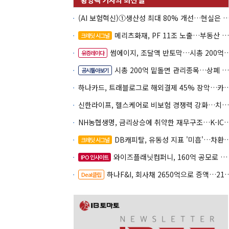
(AI 보험혁신)①생산성 최대 80% 개선…현실은 '실
메리츠화재, PF 11조 노출…부동산 사업성 저하 우려
크레딧 시그널
썸에이지, 조달액 반토막…시총 200억 못 넘으면 철회
유증레이다
시총 200억 밑돌면 관리종목…상폐 피하려면
공시톺아보기
하나카드, 트래블로그로 해외결제 45% 장악
신한라이프, 헬스케어로 비보험 경쟁력 강화…치매·간병 공략
NH농협생명, 금리상승에 취약한 재무구조…K-IC
DB캐피탈, 유동성 지표 '미흡'…차환 부담 커진다
크레딧 시그널
와이즈플래닛컴퍼니, 160억 공모로 글로벌 확장
IPO 인사이트
하나F&I, 회사채 2650억으로 증액…2150억은 차환
Deal클립