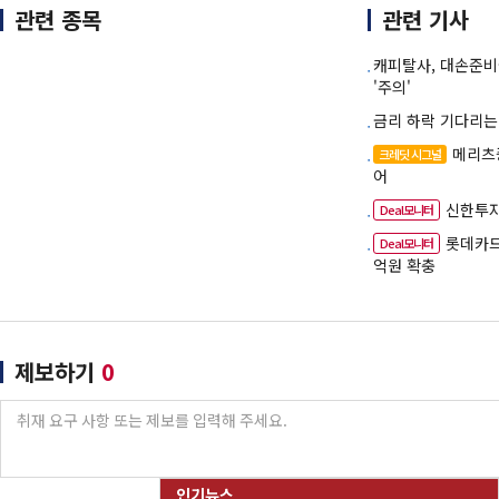
관련 종목
관련 기사
캐피탈사, 대손준
'주의'
금리 하락 기다리는
메리츠
크레딧 시그널
어
신한투자
Deal모니터
롯데카드
Deal모니터
억원 확충
제보하기
0