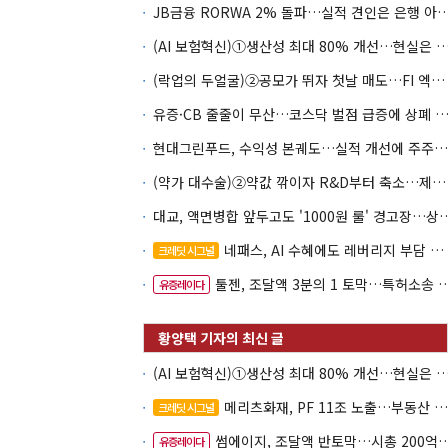
JB금융 RORWA 2% 돌파…실적 견인은 은
(AI 보험혁신)①생산성 최대 80% 개선…현실은 '실
(락업의 두얼굴)②공모가 뛰자 첫날 매도…FI 엑시트 전략 갈렸다
유증·CB 줄줄이 무산…코스닥 벌점 급증에 상폐
현대그린푸드, 수익성 본궤도…실적 개선에 주주환원까지
(약가 대수술)②약값 깎이자 R&D부터 축소…제약업계 비상경영 돌입
대교, 액면병합 앞두고도 '1000원 룰'
네패스, AI 수혜에도 레버리지 부담 여전
크레딧 시그널
툴젠, 조달액 3분의 1 토막…특허소송 비용부터 챙긴다
유증레이다
(AI 보험혁신)①생산성 최대 80% 개선…현실은 '실
메리츠화재, PF 11조 노출…부동산 사업성 저하 우려
크레딧 시그널
썸에이지, 조달액 반토막…시총 200억 못 넘으면 철회
유증레이다