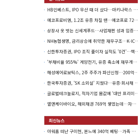
HB인베스트, IPO 무산 때 더 샀다…마키나락스 투자 2.7배 회수
에코프로비엠, 1.2조 유증 차질 땐…에코프로 7270억 '
상장사 옷 벗는 신세계푸드…사업재편 성과 입증할까
NH농협생명, 금리상승에 취약한 재무구조…K-IC
신한투자증권, IPO 조직 줄이자 실적도 '0건'
'부채비율 955%' 계양전기, 유증 축소에 재무개선 효과 '뚝'
해성에어로보틱스, 2주 주주가 파산신청…200억 CB 
한국투자증권, 'SK 소외설' 지웠다…유증·회사채 
글로벌테크놀로지, 적자기업 몸값에 '대만 프리미엄
엘앤케이바이오, 해외채권 769억 쌓였는데…자회사 4곳 자본잠식
아워홈 떠난 구미현, 본느에 340억 베팅…가족 지배체제 구축