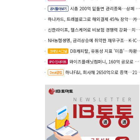
시총 200억 밑돌면 관리종목…상폐 피하려면
공시톺아보기
하나카드, 트래블로그로 해외결제 45% 장악
신한라이프, 헬스케어로 비보험 경쟁력 강화…치매·간병 공략
NH농협생명, 금리상승에 취약한 재무구조…K-IC
DB캐피탈, 유동성 지표 '미흡'…차환 부담 커진다
크레딧 시그널
와이즈플래닛컴퍼니, 160억 공모로 글로벌 확장
IPO 인사이트
하나F&I, 회사채 2650억으로 증액…2150억은 차환
Deal클립