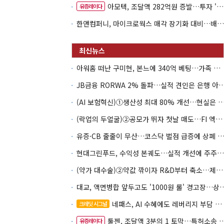
아모텍, 조달액 282억원 증발…투자 '속도 조절' 불가피
유증레이다
한앤컴퍼니, 마이크로웍스 매각 장기화 대비…배당 회수판 깔았다
아워홈 떠난 구미현, 본느에 340억 베팅…가족 지배체제 구축
JB금융 RORWA 2% 돌파…실적 견인은 은
(AI 보험혁신)①생산성 최대 80% 개선…현실은 '실
(락업의 두얼굴)②공모가 뛰자 첫날 매도…FI 엑시트 전략 갈렸다
유증·CB 줄줄이 무산…코스닥 벌점 급증에 상폐
현대그린푸드, 수익성 본궤도…실적 개선에 주주환원까지
(약가 대수술)②약값 깎이자 R&D부터 축소…제약업계 비상경영 돌입
대교, 액면병합 앞두고도 '1000원 룰'
네패스, AI 수혜에도 레버리지 부담 여전
크레딧 시그널
툴젠, 조달액 3분의 1 토막…특허소송 비용부터 챙긴다
유증레이다