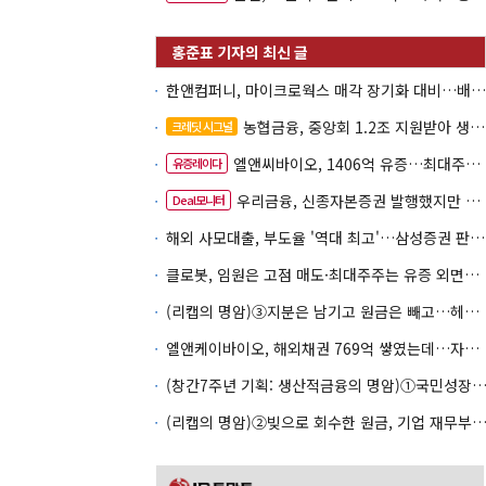
한앤컴퍼니, 마이크로웍스 매각 장기화 대비…배당 회수판 깔았다
농협금융, 중앙회 1.2조 지원받아 생산적금융 확대
크레딧 시그널
엘앤씨바이오, 1406억 유증…최대주주는 절반만 청약
유증레이다
우리금융, 신종자본증권 발행했지만 차환금리 '부담'
Deal모니터
해외 사모대출, 부도율 '역대 최고'…삼성증권 판매상품도 환매 불안
클로봇, 임원은 고점 매도·최대주주는 유증 외면…책임투자 도마
(리캡의 명암)③지분은 남기고 원금은 빼고…헤지펀드로 번진 리캡
엘앤케이바이오, 해외채권 769억 쌓였는데…자회사 4곳 자본잠식
(창간7주년 기획: 생산적금융의 명암)①국민성장펀드 자금흐름
(리캡의 명암)②빚으로 회수한 원금, 기업 재무부담으로 