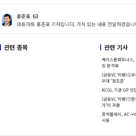
홍준표
IB토마토 홍준표 기자입니다. 가치 있는 내용 전달하겠습니
관련 종목
관련 기사
케이스톤파트너스, 
징 본격화
(금융VC 빅뱅)②우
무대 '정조준'
KCGI, 기관 GP
(금융VC 빅뱅)①한
가'의 귀환
퓨처플레이, AC→V
시동