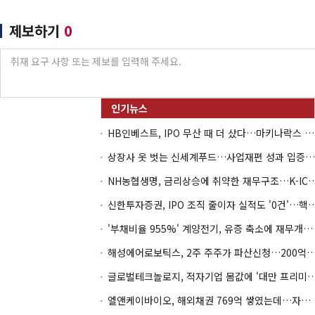
제보하기
0
HB인베스트, IPO 무산 때 더 샀다…마키나락스 투자 2.7배 회수
상장사 옷 벗는 신세계푸드…사업재편 성과 입증할까
NH농협생명, 금리상승에 취약한 재무구조…K-IC
신한투자증권, IPO 조직 줄이자 실적도 '0건'
'부채비율 955%' 계양전기, 유증 축소에 재무개선 효과 '뚝'
해성에어로보틱스, 2주 주주가 파산신청…200억 CB 
글로벌테크놀로지, 적자기업 몸값에 '대만 프리미엄
엘앤케이바이오, 해외채권 769억 쌓였는데…자회사 4곳 자본잠식