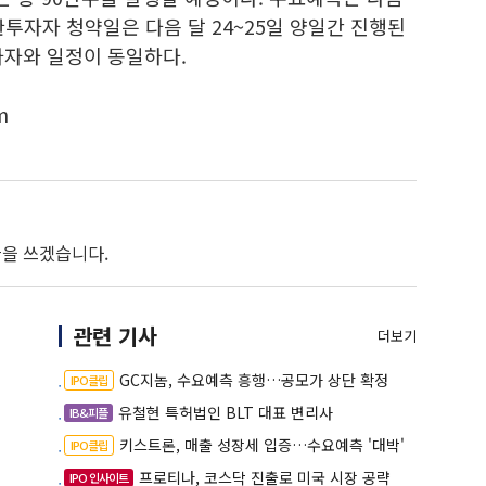
관투자자 청약일은 다음 달 24~25일 양일간 진행된
자자와 일정이 동일하다.
m
 글을 쓰겠습니다.
관련 기사
더보기
GC지놈, 수요예측 흥행…공모가 상단 확정
IPO클립
유철현 특허법인 BLT 대표 변리사
IB&피플
키스트론, 매출 성장세 입증…수요예측 '대박'
IPO클립
프로티나, 코스닥 진출로 미국 시장 공략
IPO 인사이트