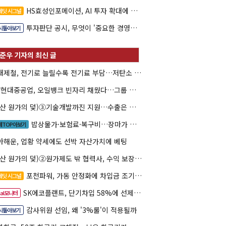
HS효성인포메이션, AI 투자 확대에 실적 체력 강화
레딧 시그널
투자판단 공시, 무엇이 '중요한 경영사항'일까
시톺아보기
현대제철, 전기로 늘릴수록 전기료 부담…저탄소 전환의 역설
HD현대중공업, 오일뱅크 빈자리 채웠다…그룹 배당 핵심축 부상
(방산 원가의 덫)③기술개발까진 지원…수출은 각자도생
밥상물가·보험료·복구비…장마가 내미는 청구서
제TOP아보기
아해운, 업황 약세에도 선박 자산가치에 베팅
(방산 원가의 덫)②원가제도 밖 협력사, 수익 보장도 협상력도 없다
포천파워, 가동 안정화에 차입금 조기상환 속도
레딧 시그널
SK에코플랜트, 단기차입 58%에 선제 차환 카드
eal모니터
감사위원 선임, 왜 '3%룰'이 적용될까
시톺아보기