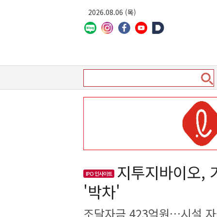
2026.08.06 (목)
지투지바이오,
IPO 인사이트
'박차'
조달자금 423억원…시설 자