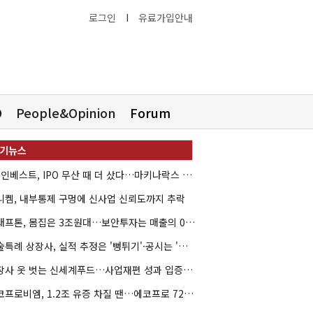
로그인
I
유료가입안내
O
People&Opinion
Forum
HB인베스트, IPO 무산 때 더 샀다…마키나락스 투자 2.7배 회수
니켐, 내부통제 구멍에 신사업 신뢰도까지 추락
크래프톤, 몸집은 3조원대…보안투자는 매출의 0.4%
기술특례 상장사, 실적 추정은 '뻥튀기'·공시는 '누락'
상장사 옷 벗는 신세계푸드…사업재편 성과 입증할까
에코프로비엠, 1.2조 유증 차질 땐…에코프로 7270억 '독박'