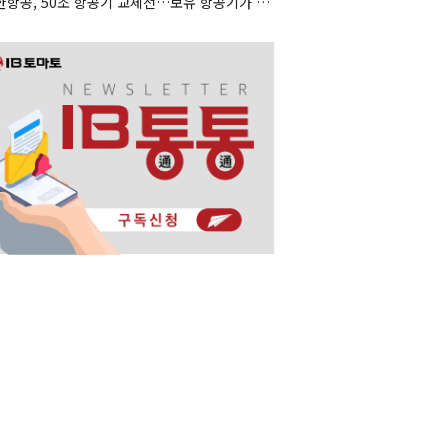
대한항공, 50조 항공기 교체전…보유 항공기가 조달 카드