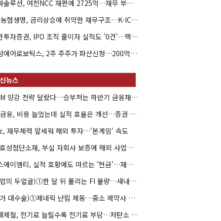
한화솔루션, 여천NCC 재편에 2725억…재무 부담 커지나
NH농협생명, 금리상승에 취약한 재무구조…K-ICS 변동성 '주의보'
신한투자증권, IPO 조직 줄이자 실적도 '0건'…핵심 인력까지 이탈
해성에어로보틱스, 2주 주주가 파산신청…200억 CB 분쟁 확산
DCM 양강 전략 달랐다…승부처는 하반기 금융채 빅딜
KB금융, 비용 늘었는데 실적 효율은 개선…증권 호황 효과
hc, 재무체력 앞세워 해외 투자…'본게임' 속도
HS효성첨단소재, 부실 자회사 보증에 해외 사업까지…부담 '가중'
에스에이엠티, 실적 호황에도 마르는 '현금'…재고·달러빚 부담 확대
(락업의 두얼굴)①한 달 뒤 풀리는 FI 물량…새내기주 오버행 경계
(약가 대수술)①제네릭 난립 제동…중소 제약사 수익성 비상
현대제철, 전기로 늘릴수록 전기료 부담…저탄소 전환의 역설