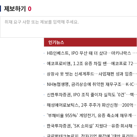
제보하기
0
HB인베스트, IPO 무산 때 더 샀다…마키나락스 투자 2.7배 회수
에코프로비엠, 1.2조 유증 차질 땐…에코프로 7270억 '
상장사 옷 벗는 신세계푸드…사업재편 성과 입증할까
NH농협생명, 금리상승에 취약한 재무구조…K-IC
신한투자증권, IPO 조직 줄이자 실적도 '0건'
해성에어로보틱스, 2주 주주가 파산신청…200억 CB 
'부채비율 955%' 계양전기, 유증 축소에 재무개선 효과 '뚝'
한국투자증권, 'SK 소외설' 지웠다…유증·회사채 
글로벌테크놀로지, 적자기업 몸값에 '대만 프리미엄