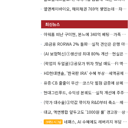
엘앤케이바이오, 해외채권 769억 쌓였는데…자회사 4곳 자본잠식
아워홈 떠난 구미현, 본느에 340억 베팅…가족 지배체제 구축
JB금융 RORWA 2% 돌파…실적 견인은 은
(AI 보험혁신)①생산성 최대 80% 개선…현실은 '실
(락업의 두얼굴)②공모가 뛰자 첫날 매도…FI 엑시트 전략 갈렸다
HD현대엔솔, '한국판 IRA' 수혜 부상…세액공
유증·CB 줄줄이 무산…코스닥 벌점 급증에 상폐
현대그린푸드, 수익성 본궤도…실적 개선에 주주환원까지
(약가 대수술)②약값 깎이자 R&D부터 축소…제약업계 비상경영 돌입
대교, 액면병합 앞두고도 '1000원 룰'
네패스, AI 수혜에도 레버리지 부담 여전
크레딧 시그널