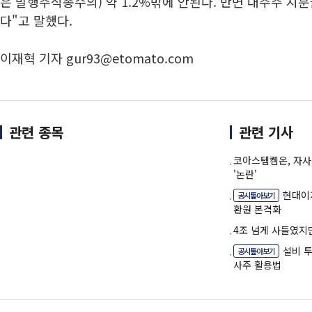
은 발행주식총수의) 약 1.2%밖에 안된다. 반면 대주주 지분
다"고 말했다.
이재혁 기자 gur93@etomato.com
관련 종목
관련 기사
코아스템켐온, 자
'논란'
현대이
공시톺아보기
환원 본격화
4조 넘게 사들였지
설비 
공시톺아보기
사주 활용법