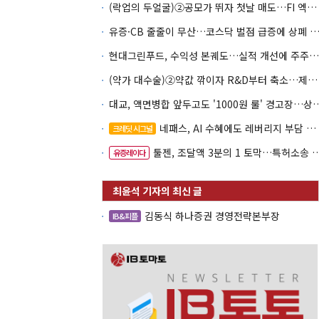
(락업의 두얼굴)②공모가 뛰자 첫날 매도…FI 엑시트 전략 갈렸다
유증·CB 줄줄이 무산…코스닥 벌점 급증에 상폐
현대그린푸드, 수익성 본궤도…실적 개선에 주주환원까지
(약가 대수술)②약값 깎이자 R&D부터 축소…제약업계 비상경영 돌입
대교, 액면병합 앞두고도 '1000원 룰'
네패스, AI 수혜에도 레버리지 부담 여전
크레딧 시그널
툴젠, 조달액 3분의 1 토막…특허소송 비용부터 챙긴다
유증레이다
김동식 하나증권 경영전략본부장
IB&피플