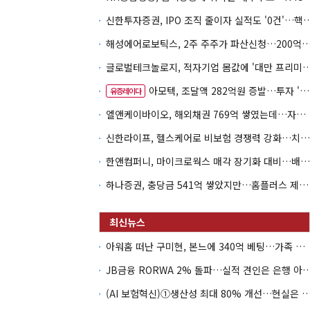
신한투자증권, IPO 조직 줄이자 실적도 '0건'
해성에어로보틱스, 2주 주주가 파산신청…200억 CB 
글로벌테크놀로지, 적자기업 몸값에 '대만 프리미엄
아모텍, 조달액 282억원 증발…투자 '속도 조절' 불가피
유증레이다
엘앤케이바이오, 해외채권 769억 쌓였는데…자회사 4곳 자본잠식
신한라이프, 헬스케어로 비보험 경쟁력 강화…치매·간병 공략
한앤컴퍼니, 마이크로웍스 매각 장기화 대비…배당 회수판 깔았다
하나증권, 충당금 541억 쌓았지만…홈플러스 제재는 추가 비용 불씨
아워홈 떠난 구미현, 본느에 340억 베팅…가족 지배체제 구축
JB금융 RORWA 2% 돌파…실적 견인은 은
(AI 보험혁신)①생산성 최대 80% 개선…현실은 '실