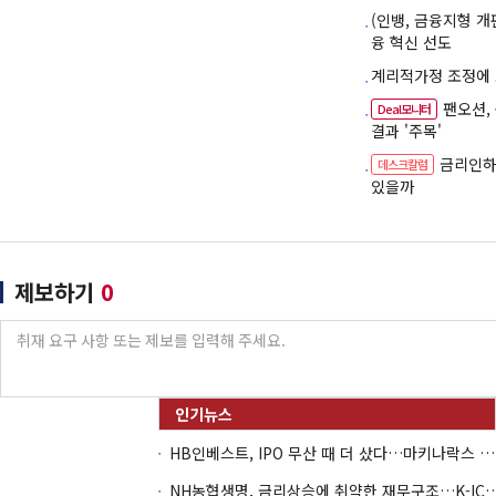
(인뱅, 금융지형 
융 혁신 선도
계리적가정 조정에
팬오션,
Deal모니터
결과 '주목'
금리인하
데스크칼럼
있을까
제보하기
0
HB인베스트, IPO 무산 때 더 샀다…마키나락스 투자 2.7배 회수
NH농협생명, 금리상승에 취약한 재무구조…K-IC