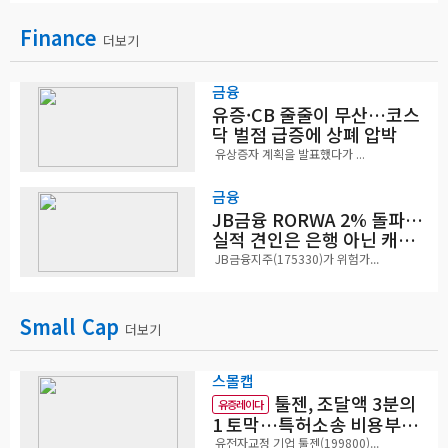
Finance
더보기
금융
유증·CB 줄줄이 무산…코스
닥 벌점 급증에 상폐 압박
유상증자 계획을 발표했다가 ...
금융
JB금융 RORWA 2% 돌파…
실적 견인은 은행 아닌 캐피
탈
JB금융지주(175330)가 위험가...
Small Cap
더보기
스몰캡
툴젠, 조달액 3분의
유증레이다
1 토막…특허소송 비용부터
챙긴다
유전자교정 기업 툴젠(199800)...