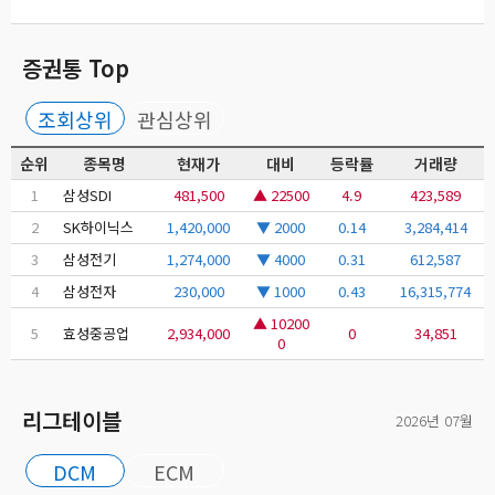
증권통 Top
조회상위
관심상위
순위
종목명
현재가
대비
등락률
거래량
1
삼성SDI
481,500
▲ 22500
4.9
423,589
2
SK하이닉스
1,420,000
▼ 2000
0.14
3,284,414
3
삼성전기
1,274,000
▼ 4000
0.31
612,587
4
삼성전자
230,000
▼ 1000
0.43
16,315,774
▲ 10200
5
효성중공업
2,934,000
0
34,851
0
리그테이블
2026년 07월
DCM
ECM