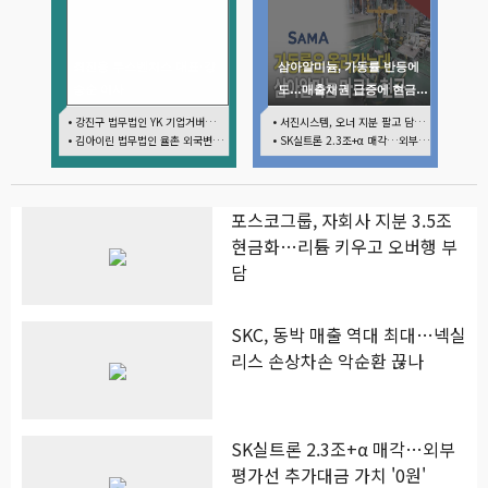
최진용 루스벤처스 대표·강
삼아알미늄, 가동률 반등에
승순 이사
도…매출채권 급증에 현금흐
름 부담
• 강진구 법무법인 YK 기업거버넌스센터 센터장
• 서진시스템, 오너 지분 팔고 담보 잡히고…3000억 영구채 지연 여파
• 김아이린 법무법인 율촌 외국변호사
• SK실트론 2.3조+α 매각…외부평가선 추가대금 가치 '0원'
포스코그룹, 자회사 지분 3.5조
현금화…리튬 키우고 오버행 부
담
SKC, 동박 매출 역대 최대…넥실
리스 손상차손 악순환 끊나
SK실트론 2.3조+α 매각…외부
평가선 추가대금 가치 '0원'