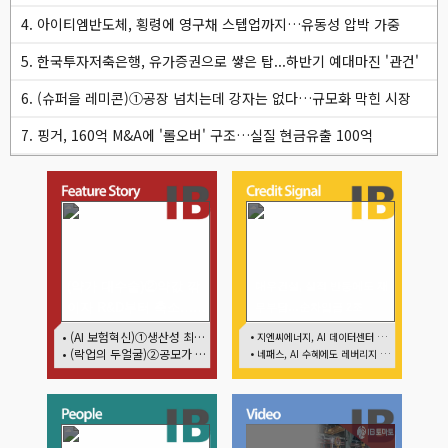
4. 아이티엠반도체, 횡령에 영구채 스텝업까지…유동성 압박 가중
5. 한국투자저축은행, 유가증권으로 쌓은 탑...하반기 예대마진 '관건'
6. (슈퍼을 레미콘)①공장 넘치는데 강자는 없다…규모화 막힌 시장
7. 핑거, 160억 M&A에 '롤오버' 구조…실질 현금유출 100억
(약가 대수술)②약값 깎
대우건설, 실적 반등에도 재
이자 R&D부터 축소…제
무부담…순차입금 2조
약업계 비상경영 돌입
• (AI 보험혁신)①생산성 최대 80% 개선…현실은 '실행 격차'
• 지엔씨에너지, AI 데이터센터 타고 외형 확대
• (락업의 두얼굴)②공모가 뛰자 첫날 매도…FI 엑시트 전략 갈렸다
• 네패스, AI 수혜에도 레버리지 부담 여전