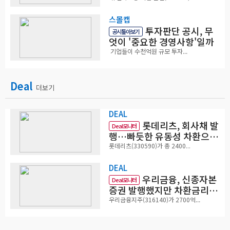
스몰캡
투자판단 공시, 무
공시톺아보기
엇이 '중요한 경영사항'일까
기업들이 수천억원 규모 투자...
Deal
더보기
DEAL
롯데리츠, 회사채 발
Deal모니터
행…빠듯한 유동성 차환으로
대응
롯데리츠(330590)가 총 2400...
DEAL
우리금융, 신종자본
Deal모니터
증권 발행했지만 차환금리
'부담'
우리금융지주(316140)가 2700억...