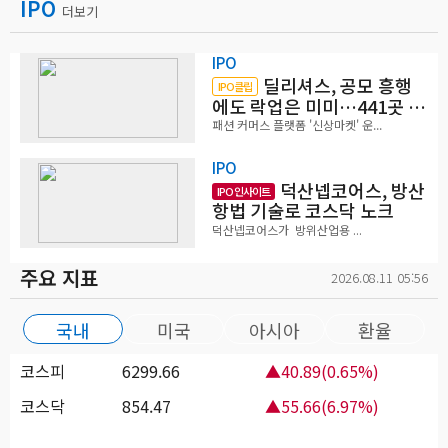
IPO
더보기
IPO
딜리셔스, 공모 흥행
IPO클립
에도 락업은 미미…441곳 중
확약 5곳
패션 커머스 플랫폼 '신상마켓' 운...
IPO
덕산넵코어스, 방산
IPO 인사이트
항법 기술로 코스닥 노크
덕산넵코어스가 방위산업용 ...
주요 지표
2026.08.11 05:56
국내
미국
아시아
환율
코스피
6299.66
▲40.89(0.65%)
코스닥
854.47
▲55.66(6.97%)