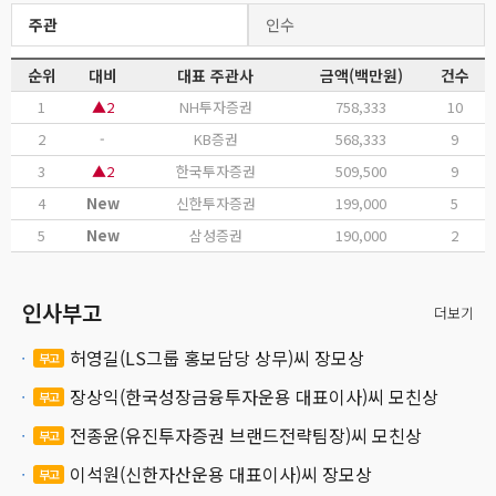
주관
인수
순위
대비
대표 주관사
금액(백만원)
건수
1
▲2
NH투자증권
758,333
10
2
-
KB증권
568,333
9
3
▲2
한국투자증권
509,500
9
4
New
신한투자증권
199,000
5
5
New
삼성증권
190,000
2
인사부고
더보기
허영길(LS그룹 홍보담당 상무)씨 장모상
부고
장상익(한국성장금융투자운용 대표이사)씨 모친상
부고
전종윤(유진투자증권 브랜드전략팀장)씨 모친상
부고
이석원(신한자산운용 대표이사)씨 장모상
부고