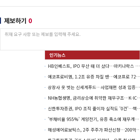
제보하기
0
HB인베스트, IPO 무산 때 더 샀다…마키나락스 투자 2.7배 회수
에코프로비엠, 1.2조 유증 차질 땐…에코프로 7270억 '
상장사 옷 벗는 신세계푸드…사업재편 성과 입증할까
NH농협생명, 금리상승에 취약한 재무구조…K-IC
신한투자증권, IPO 조직 줄이자 실적도 '0건'
'부채비율 955%' 계양전기, 유증 축소에 재무개선 효과 '뚝'
해성에어로보틱스, 2주 주주가 파산신청…200억 CB 