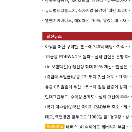
한국투자증권, 'SK 소외설' 지웠다…유증·회사채 
글로벌테크놀로지, 적자기업 몸값에 '대만 프리미엄
엘앤케이바이오, 해외채권 769억 쌓였는데…자회사 4곳 자본잠식
아워홈 떠난 구미현, 본느에 340억 베팅…가족 지배체제 구축
JB금융 RORWA 2% 돌파…실적 견인은 은
(AI 보험혁신)①생산성 최대 80% 개선…현실은 '실
(락업의 두얼굴)②공모가 뛰자 첫날 매도…FI 엑시트 전략 갈렸다
유증·CB 줄줄이 무산…코스닥 벌점 급증에 상폐
현대그린푸드, 수익성 본궤도…실적 개선에 주주환원까지
(약가 대수술)②약값 깎이자 R&D부터 축소…제약업계 비상경영 돌입
대교, 액면병합 앞두고도 '1000원 룰'
네패스, AI 수혜에도 레버리지 부담 여전
크레딧 시그널