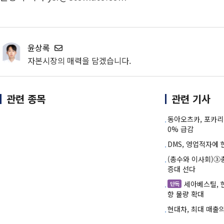
윤상록
자본시장의 매력을 담겠습니다.
관련 종목
관련 기사
동아오츠카, 포카리
0% 급감
DMS, 영업적자에
(총수와 이사회)③
증대 선다
세아베스틸,
단독
향 물량 확대
현대차, 최대 매출