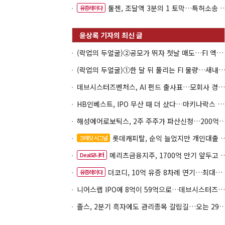
툴젠, 조달액 3분의 1 토막…특허소송 비용부터 챙긴다
유증레이다
(락업의 두얼굴)②공모가 뛰자 첫날 매도…FI 엑시트 전략 갈렸다
(락업의 두얼굴)①한 달 뒤 풀리는 FI 물량…새내기주 오버행
데브시스터즈벤처스, AI 펀드 출사표…모회사 경영난 변수
HB인베스트, IPO 무산 때 더 샀다…마키나락스 투자 2.7배 회수
해성에어로보틱스, 2주 주주가 파산신청…200억 CB 
롯데캐피탈, 순익 늘었지만 개인대출 부실 '경계'
크레딧 시그널
메리츠금융지주, 1700억 만기 앞두고 1500억 조달
Deal모니터
더코디, 10억 유증 8차례 연기…최대주주 납입력 '의문'
유증레이다
니어스랩 IPO에 8억이 59억으로…데브시스터즈벤처스 엑시트 '윤곽'
졸스, 2분기 흑자에도 관리종목 갈림길…오는 29일 