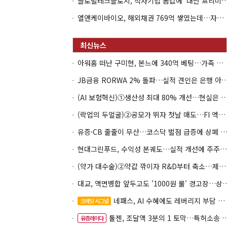
글로벌테크놀로지, 적자기업 몸값에 '대만 프리미엄
엘앤케이바이오, 해외채권 769억 쌓였는데…자회사 4곳 자본잠식
아워홈 떠난 구미현, 본느에 340억 베팅…가족 지배체제 구축
JB금융 RORWA 2% 돌파…실적 견인은 은
(AI 보험혁신)①생산성 최대 80% 개선…현실은 '실
(락업의 두얼굴)②공모가 뛰자 첫날 매도…FI 엑시트 전략 갈렸다
유증·CB 줄줄이 무산…코스닥 벌점 급증에 상폐
현대그린푸드, 수익성 본궤도…실적 개선에 주주환원까지
(약가 대수술)②약값 깎이자 R&D부터 축소…제약업계 비상경영 돌입
대교, 액면병합 앞두고도 '1000원 룰'
네패스, AI 수혜에도 레버리지 부담 여전
크레딧 시그널
툴젠, 조달액 3분의 1 토막…특허소송 비용부터 챙긴다
유증레이다