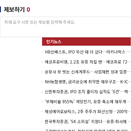
제보하기
0
HB인베스트, IPO 무산 때 더 샀다…마키나락스 투자 2.7배 회수
에코프로비엠, 1.2조 유증 차질 땐…에코프로 7270억 '
상장사 옷 벗는 신세계푸드…사업재편 성과 입증할까
NH농협생명, 금리상승에 취약한 재무구조…K-IC
신한투자증권, IPO 조직 줄이자 실적도 '0건'
'부채비율 955%' 계양전기, 유증 축소에 재무개선 효과 '뚝'
해성에어로보틱스, 2주 주주가 파산신청…200억 CB 
한국투자증권, 'SK 소외설' 지웠다…유증·회사채 