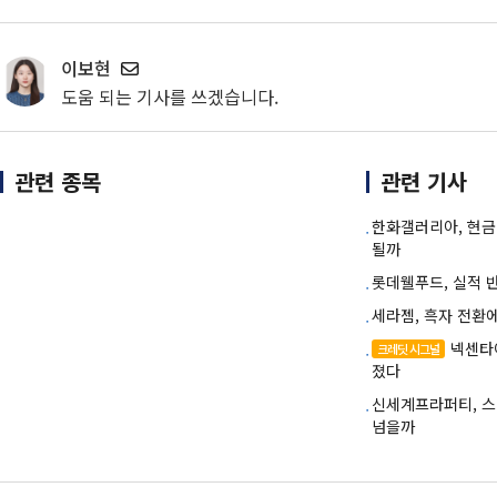
이보현
도움 되는 기사를 쓰겠습니다.
관련 종목
관련 기사
한화갤러리아, 현금
될까
롯데웰푸드, 실적 반
세라젬, 흑자 전환
넥센타
크레딧 시그널
졌다
신세계프라퍼티, 
넘을까