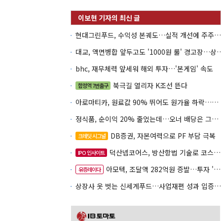
현대그린푸드, 수익성 본궤도…실적 개선에 주주환원까지
대교, 액면병합 앞두고도 '1000원 룰'
bhc, 재무체력 앞세워 해외 투자…'본게임' 속도
북극길 열리자 K조선 뜬다
합정역 7번출구
아로마티카, 원료값 90% 뛰어도 원가율 하락…직거래로 방어
정식품, 순이익 20% 줄었는데…오너 배당은 그대로
DB증권, 자본여력으로 PF 부담 극복
크레딧 시그널
덕산넵코어스, 방산항법 기술로 코스닥 노크
IPO 인사이트
아모텍, 조달액 282억원 증발…투자 '속도 조절' 불가피
유증레이다
상장사 옷 벗는 신세계푸드…사업재편 성과 입증할까