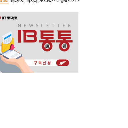
하나F&I, 회사채 2650억으로 증액…2150억은 차환
al클립