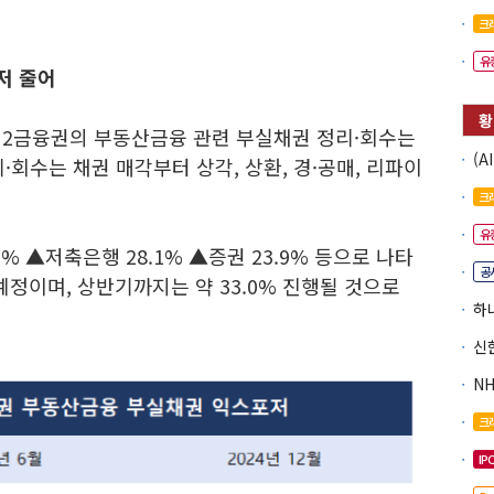
크
유
저 줄어
제2금융권의 부동산금융 관련 부실채권 정리·회수는
리·회수는 채권 매각부터 상각, 상환, 경·공매, 리파이
크
유
% ▲저축은행 28.1% ▲증권 23.9% 등으로 나타
공
예정이며, 상반기까지는 약 33.0% 진행될 것으로
크
IP