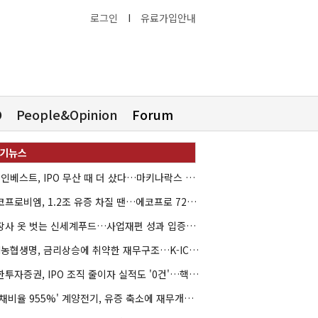
로그인
I
유료가입안내
O
People&Opinion
Forum
HB인베스트, IPO 무산 때 더 샀다…마키나락스 투자 2.7배 회수
에코프로비엠, 1.2조 유증 차질 땐…에코프로 7270억 '독박'
상장사 옷 벗는 신세계푸드…사업재편 성과 입증할까
NH농협생명, 금리상승에 취약한 재무구조…K-ICS 변동성 '주의보'
신한투자증권, IPO 조직 줄이자 실적도 '0건'…핵심 인력까지 이탈
'부채비율 955%' 계양전기, 유증 축소에 재무개선 효과 '뚝'