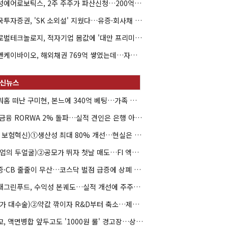
해성에어로보틱스, 2주 주주가 파산신청…200억 CB 분쟁 확산
한국투자증권, 'SK 소외설' 지웠다…유증·회사채 주관 연속 수임
글로벌테크놀로지, 적자기업 몸값에 '대만 프리미엄'…공모가 논란
엘앤케이바이오, 해외채권 769억 쌓였는데…자회사 4곳 자본잠식
아워홈 떠난 구미현, 본느에 340억 베팅…가족 지배체제 구축
JB금융 RORWA 2% 돌파…실적 견인은 은행 아닌 캐피탈
(AI 보험혁신)①생산성 최대 80% 개선…현실은 '실행 격차'
(락업의 두얼굴)②공모가 뛰자 첫날 매도…FI 엑시트 전략 갈렸다
유증·CB 줄줄이 무산…코스닥 벌점 급증에 상폐 압박
현대그린푸드, 수익성 본궤도…실적 개선에 주주환원까지
(약가 대수술)②약값 깎이자 R&D부터 축소…제약업계 비상경영 돌입
대교, 액면병합 앞두고도 '1000원 룰' 경고장…상장유지 시험대