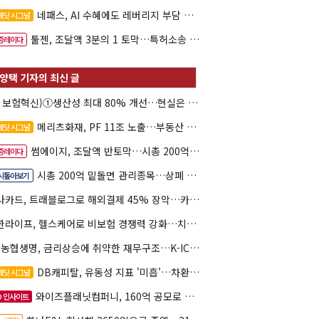
네패스, AI 수혜에도 레버리지 부담 여전
레딧 시그널
툴젠, 조달액 3분의 1 토막…특허소송 비용부터 챙긴다
증레이다
(AI 보험혁신)①생산성 최대 80% 개선…현실은 '실행 격차'
메리츠화재, PF 11조 노출…부동산 사업성 저하 우려
레딧 시그널
썸에이지, 조달액 반토막…시총 200억 못 넘으면 철회
증레이다
시총 200억 밑돌면 관리종목…상폐 피하려면
시톺아보기
하나카드, 트래블로그로 해외결제 45% 장악…카드이익은 제자리
신한라이프, 헬스케어로 비보험 경쟁력 강화…치매·간병 공략
NH농협생명, 금리상승에 취약한 재무구조…K-ICS 변동성 '주의보'
DB캐피탈, 유동성 지표 '미흡'…차환 부담 커진다
레딧 시그널
와이즈플래닛컴퍼니, 160억 공모로 글로벌 확장
O 인사이트