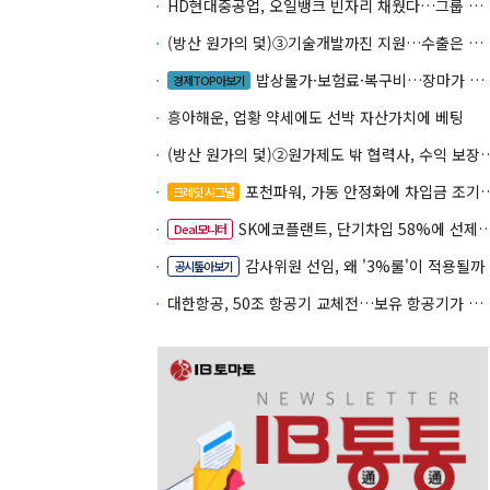
HD현대중공업, 오일뱅크 빈자리 채웠다…그룹 배당 핵심축 부상
(방산 원가의 덫)③기술개발까진 지원…수출은 각자도생
밥상물가·보험료·복구비…장마가 내미는 청구서
경제TOP아보기
흥아해운, 업황 약세에도 선박 자산가치에 베팅
(방산 원가의 덫)②원가제도 밖 협력사, 
포천파워, 가동 안정화에 차입금 조기상환 속도
크레딧 시그널
SK에코플랜트, 단기차입 58%에 선제 차환 카드
Deal모니터
감사위원 선임, 왜 '3%룰'이 적용될까
공시톺아보기
대한항공, 50조 항공기 교체전…보유 항공기가 조달 카드