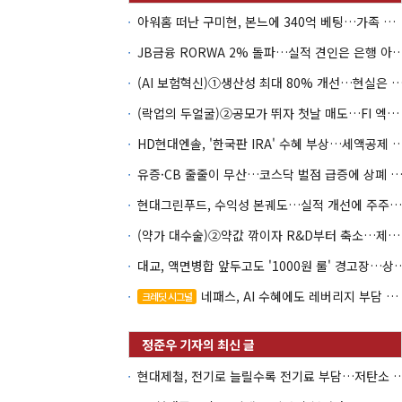
아워홈 떠난 구미현, 본느에 340억 베팅…가족 지배체제 구축
JB금융 RORWA 2% 돌파…실적 견인은 은
(AI 보험혁신)①생산성 최대 80% 개선…현실은 '실
(락업의 두얼굴)②공모가 뛰자 첫날 매도…FI 엑시트 전략 갈렸다
HD현대엔솔, '한국판 IRA' 수혜 부상…세액공
유증·CB 줄줄이 무산…코스닥 벌점 급증에 상폐
현대그린푸드, 수익성 본궤도…실적 개선에 주주환원까지
(약가 대수술)②약값 깎이자 R&D부터 축소…제약업계 비상경영 돌입
대교, 액면병합 앞두고도 '1000원 룰'
네패스, AI 수혜에도 레버리지 부담 여전
크레딧 시그널
현대제철, 전기로 늘릴수록 전기료 부담…