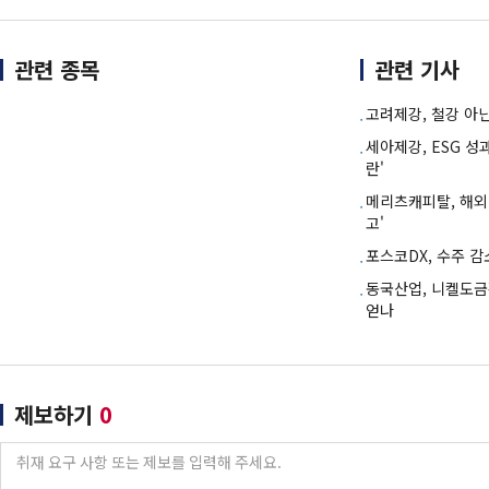
관련 종목
관련 기사
고려제강, 철강 아닌
세아제강, ESG 성
란'
메리츠캐피탈, 해외
고'
포스코DX, 수주 
동국산업, 니켈도금
얻나
제보하기
0