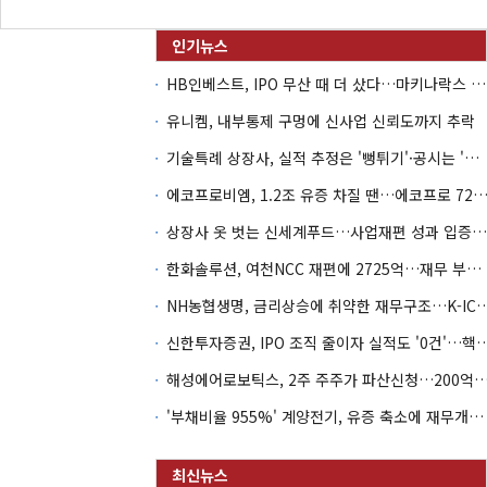
HB인베스트, IPO 무산 때 더 샀다…마키나락스 투자 2.7배 회수
유니켐, 내부통제 구멍에 신사업 신뢰도까지 추락
기술특례 상장사, 실적 추정은 '뻥튀기'·공시는 '누락'
에코프로비엠, 1.2조 유증 차질 땐…에코프로 7270억 '
상장사 옷 벗는 신세계푸드…사업재편 성과 입증할까
한화솔루션, 여천NCC 재편에 2725억…재무 부담 커지나
NH농협생명, 금리상승에 취약한 재무구조…K-IC
신한투자증권, IPO 조직 줄이자 실적도 '0건'
해성에어로보틱스, 2주 주주가 파산신청…200억 CB 
'부채비율 955%' 계양전기, 유증 축소에 재무개선 효과 '뚝'