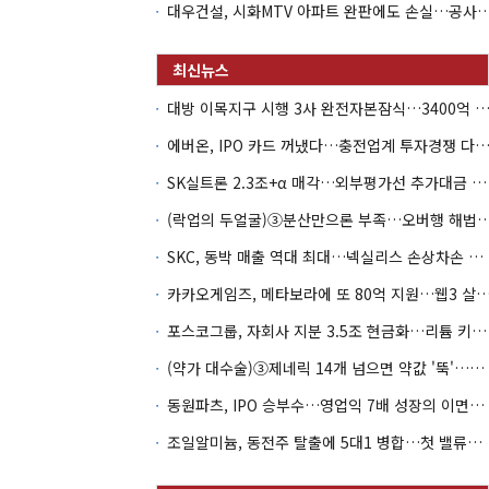
대우건설, 시화MTV 아파트 완판에도 손실…공
대방 이목지구 시행 3사 완전자본잠식…3400억 PF는 그룹 신
에버온, IPO 카드 꺼냈다…충전업계 투자경쟁 다시 
SK실트론 2.3조+α 매각…외부평가선 추가대금 가치 '0원'
(락업의 두얼굴)③분산만으론 부족…오버행 해법은 
SKC, 동박 매출 역대 최대…넥실리스 손상차손 악순환 끊나
카카오게임즈, 메타보라에 또 80억 지원…웹3 살
포스코그룹, 자회사 지분 3.5조 현금화…리튬 키우고 오버행 부담
(약가 대수술)③제네릭 14개 넘으면 약값 '뚝'…등재전략 혼선
동원파츠, IPO 승부수…영업익 7배 성장의 이면은 고객 편중
조일알미늄, 동전주 탈출에 5대1 병합…첫 밸류업 성패는 본업