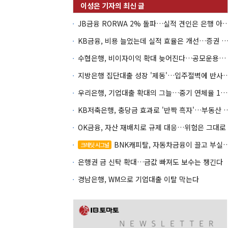
JB금융 RORWA 2% 돌파…실적 견인은 은
KB금융, 비용 늘었는데 실적 효율은 개선…증권 호황
수협은행, 비이자이익 확대 늦어진다…공모운용사 인가 연말로
지방은행 집단대출 성장 '제동'…입주절벽
우리은행, 기업대출 확대의 그늘…중기 연체율 10년 만에 최고
KB저축은행, 충당금 효과로 '반짝 흑
OK금융, 자산 재배치로 규제 대응…위험은 그대로
BNK캐피탈, 자동차금융이 끌고 부실여신이 발목
크레딧 시그널
은행권 금 신탁 확대…금값 빠져도 보수는 챙긴다
경남은행, WM으로 기업대출 이탈 막는다