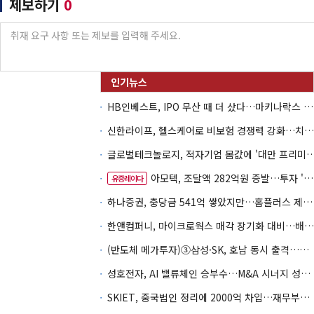
제보하기
0
HB인베스트, IPO 무산 때 더 샀다…마키나락스 투자 2.7배 회수
신한라이프, 헬스케어로 비보험 경쟁력 강화…치매·간병 공략
글로벌테크놀로지, 적자기업 몸값에 '대만 프리미엄
아모텍, 조달액 282억원 증발…투자 '속도 조절' 불가피
유증레이다
하나증권, 충당금 541억 쌓았지만…홈플러스 제재는 추가 비용 불씨
한앤컴퍼니, 마이크로웍스 매각 장기화 대비…배당 회수판 깔았다
(반도체 메가투자)③삼성·SK, 호남 동시 출격…인력·협력사 쟁탈전
성호전자, AI 밸류체인 승부수…M&A 시너지 성과 '시험대'
SKIET, 중국법인 정리에 2000억 차입…재무부담 더 커졌다