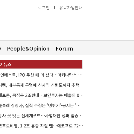
로그인
I
유료가입안내
O
People&Opinion
Forum
HB인베스트, IPO 무산 때 더 샀다…마키나락스 투자 2.7배 회수
니켐, 내부통제 구멍에 신사업 신뢰도까지 추락
크래프톤, 몸집은 3조원대…보안투자는 매출의 0.4%
기술특례 상장사, 실적 추정은 '뻥튀기'·공시는 '누락'
상장사 옷 벗는 신세계푸드…사업재편 성과 입증할까
에코프로비엠, 1.2조 유증 차질 땐…에코프로 7270억 '독박'