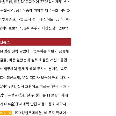
한화솔루션, 여천NCC 재편에 2725억…재무 부담 커지나
NH농협생명, 금리상승에 취약한 재무구조…K-ICS 변동성 '주의보'
신한투자증권, IPO 조직 줄이자 실적도 '0건'…핵심 인력까지 이탈
해성에어로보틱스, 2주 주주가 파산신청…200억 CB 분쟁 확산
DCM 양강 전략 달랐다…승부처는 하반기 금융채 빅딜
KB금융, 비용 늘었는데 실적 효율은 개선…증권 호황 효과
hc, 재무체력 앞세워 해외 투자…'본게임' 속도
HS효성첨단소재, 부실 자회사 보증에 해외 사업까지…부담 '가중'
에스에이엠티, 실적 호황에도 마르는 '현금'…재고·달러빚 부담 확대
(락업의 두얼굴)①한 달 뒤 풀리는 FI 물량…새내기주 오버행 경계
(약가 대수술)①제네릭 난립 제동…중소 제약사 수익성 비상
HS효성인포메이션, AI 투자 확대에 실적 체력 강화
레딧 시그널