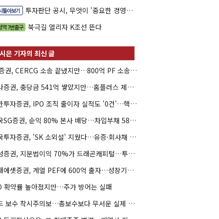
투자판단 공시, 무엇이 '중요한 경영사항'일까
시톺아보기
북극길 열리자 K조선 뜬다
정역 7번출구
LS증권, CERCG 소송 끝냈지만…800억 PF 소송은 미충당
하나증권, 충당금 541억 쌓았지만…홈플러스 제재는 추가 비용 불씨
신한투자증권, IPO 조직 줄이자 실적도 '0건'…핵심 인력까지 이탈
한국SG증권, 순익 80% 본사 배당…차입부채 58% 급증
한국투자증권, 'SK 소외설' 지웠다…유증·회사채 주관 연속 수임
삼성증권, 지분법이익 70%가 드래곤캐피털…투자 편중 심화
미래에셋증권, 계열 PEF에 600억 출자…성장기업 투자 '잰걸음'
PO 확약률 높아졌지만…주가 방어는 실패
펀드 보수 착시주의보…총보수보다 무서운 실제 비용