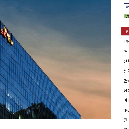
공
합
I