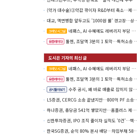
(약가 대수술)②약값 깎이자 R&D부터 축소…제약업계 비상경영 돌입
대교, 액면병합 앞두고도 '1000원 룰'
네패스, AI 수혜에도 레버리지 부담 여전
크레딧 시그널
툴젠, 조달액 3분의 1 토막…특허소송 비용부터 챙긴다
유증레이다
네패스, AI 수혜에도 레버리지 부담 여전
크레딧 시그널
툴젠, 조달액 3분의 1 토막…특허소송 비용부터 챙긴다
유증레이다
수주 공시, 왜 바로 매출로 잡히지 않을까
공시톺아보기
LS증권, CERCG 소송 끝냈지만…800억 
하나증권, 충당금 541억 쌓았지만…홈플러스 제재는 추가 비용 불씨
신한투자증권, IPO 조직 줄이자 실적도 '0건'
한국SG증권, 순익 80% 본사 배당…차입부채