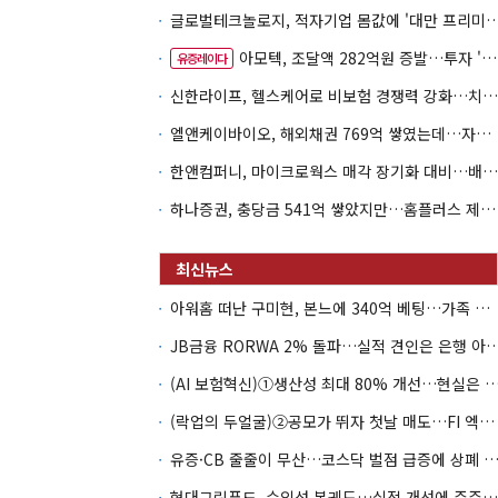
글로벌테크놀로지, 적자기업 몸값에 '대만 프리미엄
아모텍, 조달액 282억원 증발…투자 '속도 조절' 불가피
유증레이다
신한라이프, 헬스케어로 비보험 경쟁력 강화…치매·간병 공략
엘앤케이바이오, 해외채권 769억 쌓였는데…자회사 4곳 자본잠식
한앤컴퍼니, 마이크로웍스 매각 장기화 대비…배당 회수판 깔았다
하나증권, 충당금 541억 쌓았지만…홈플러스 제재는 추가 비용 불씨
아워홈 떠난 구미현, 본느에 340억 베팅…가족 지배체제 구축
JB금융 RORWA 2% 돌파…실적 견인은 은
(AI 보험혁신)①생산성 최대 80% 개선…현실은 '실
(락업의 두얼굴)②공모가 뛰자 첫날 매도…FI 엑시트 전략 갈렸다
유증·CB 줄줄이 무산…코스닥 벌점 급증에 상폐
현대그린푸드, 수익성 본궤도…실적 개선에 주주환원까지