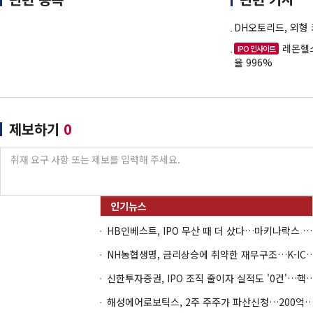
DH오토리드, 외형
레몬헬
IPO 인사이트
율 996%
제보하기
0
HB인베스트, IPO 무산 때 더 샀다…마키나락스 투자 2.7배 회수
NH농협생명, 금리상승에 취약한 재무구조…K-IC
신한투자증권, IPO 조직 줄이자 실적도 '0건'
해성에어로보틱스, 2주 주주가 파산신청…200억 CB 