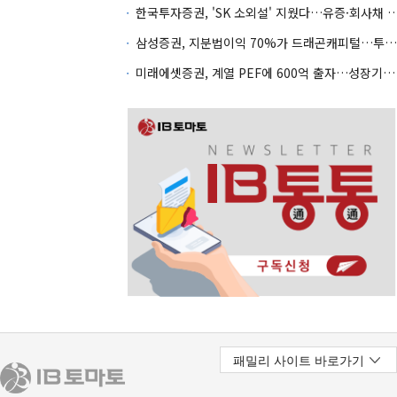
한국투자증권, 'SK 소외설' 지웠다…유증·회사채 
삼성증권, 지분법이익 70%가 드래곤캐피털…투자 편중 심화
미래에셋증권, 계열 PEF에 600억 출자…성장기업 투자 '잰걸음'