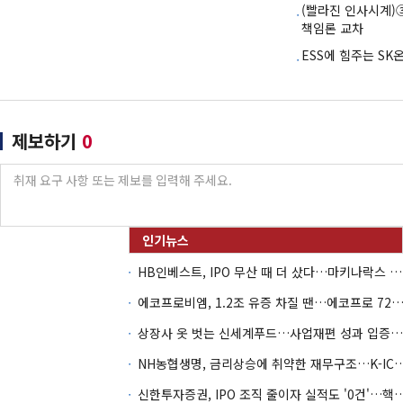
(빨라진 인사시계)
책임론 교차
ESS에 힘주는 S
제보하기
0
HB인베스트, IPO 무산 때 더 샀다…마키나락스 투자 2.7배 회수
에코프로비엠, 1.2조 유증 차질 땐…에코프로 7270억 '
상장사 옷 벗는 신세계푸드…사업재편 성과 입증할까
NH농협생명, 금리상승에 취약한 재무구조…K-IC
신한투자증권, IPO 조직 줄이자 실적도 '0건'