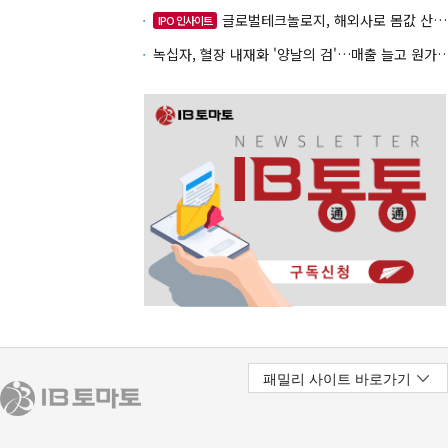
글로벌테크놀로지, 해외사로 몸값 산정…520억 공모
IPO 인사이트
녹십자, 혈장 내재화 '양날의 검'…매출 늘고