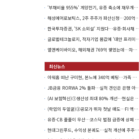
'부채비율 955%' 계양전기, 유증 축소에 재무개선 효과 '뚝'
해성에어로보틱스, 2주 주주가 파산신청…200억 CB 
한국투자증권, 'SK 소외설' 지웠다…유증·회사채 
글로벌테크놀로지, 적자기업 몸값에 '대만 프리미엄
엘앤케이바이오, 해외채권 769억 쌓였는데…자회사 4곳 자본잠식
아워홈 떠난 구미현, 본느에 340억 베팅…가족 지배체제 구축
JB금융 RORWA 2% 돌파…실적 견인은 은
(AI 보험혁신)①생산성 최대 80% 개선…현실은 '실
(락업의 두얼굴)②공모가 뛰자 첫날 매도…FI 엑시트 전략 갈렸다
유증·CB 줄줄이 무산…코스닥 벌점 급증에 상폐
현대그린푸드, 수익성 본궤도…실적 개선에 주주환원까지