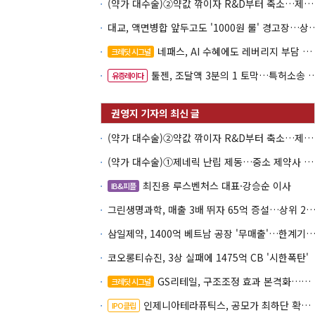
(약가 대수술)②약값 깎이자 R&D부터 축소…제약업계 비상경영 돌입
대교, 액면병합 앞두고도 '1000원 룰'
네패스, AI 수혜에도 레버리지 부담 여전
크레딧 시그널
툴젠, 조달액 3분의 1 토막…특허소송 비용부터 챙긴다
유증레이다
(약가 대수술)②약값 깎이자 R&D부터 축소…제약업계 비상경영 돌입
(약가 대수술)①제네릭 난립 제동…중소 제약사 수익성 비상
최진용 루스벤처스 대표·강승순 이사
IB&피플
그린생명과학, 매출 3배 뛰자 65억 증설…상위 2곳 의존도 
삼일제약, 1400억 베트남 공장 '무매출'…한계기업 편입
코오롱티슈진, 3상 실패에 1475억 CB '시한폭탄'
GS리테일, 구조조정 효과 본격화…재무체력 '강화'
크레딧 시그널
인제니아테라퓨틱스, 공모가 최하단 확정…600억 조달
IPO클립