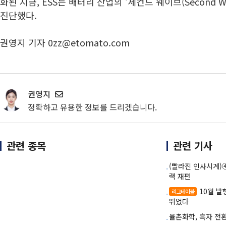
화된 지금, ESS는 배터리 산업의 ‘세컨드 웨이브(Second 
진단했다.
권영지 기자 0zz@etomato.com
권영지
정확하고 유용한 정보를 드리겠습니다.
관련 종목
관련 기사
(빨라진 인사시계)④L
랙 재편
10월 
리그테이블
뛰었다
율촌화학, 흑자 전