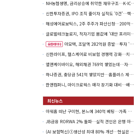
NH농협생명, 금리상승에 취약한 재무구조…K-IC
신한투자증권, IPO 조직 줄이자 실적도 '0건'
해성에어로보틱스, 2주 주주가 파산신청…200억 CB 
글로벌테크놀로지, 적자기업 몸값에 '대만 프리미엄
아모텍, 조달액 282억원 증발…투자 '속도 조절' 불가피
유증레이다
신한라이프, 헬스케어로 비보험 경쟁력 강화…치매·간병 공략
엘앤케이바이오, 해외채권 769억 쌓였는데…자회사 4곳 자본잠식
하나증권, 충당금 541억 쌓았지만…홈플러스 제재는 추가 비용 불씨
한앤컴퍼니, 마이크로웍스 매각 장기화 대비…배당 회수판 깔았다
아워홈 떠난 구미현, 본느에 340억 베팅…가족 지배체제 구축
JB금융 RORWA 2% 돌파…실적 견인은 은
(AI 보험혁신)①생산성 최대 80% 개선…현실은 '실