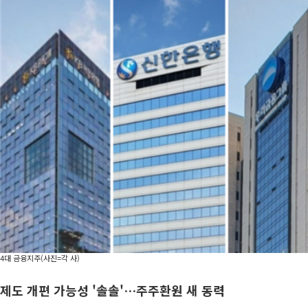
4대 금융지주(사진=각 사)
제도 개편 가능성 '솔솔'…주주환원 새 동력