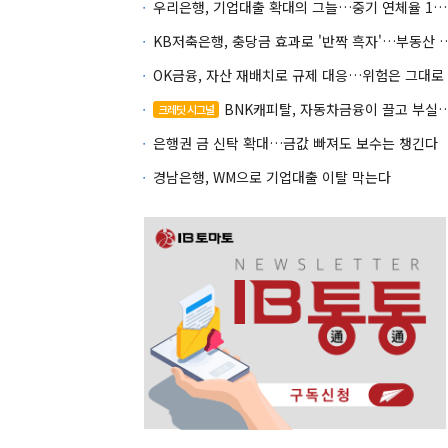
우리은행, 기업대출 확대의 그늘…중기 연체율 10년 만에 최고
KB저축은행, 충당금 효과로 '반짝 흑
OK금융, 자산 재배치로 규제 대응…위험은 그대로
BNK캐피탈, 자동차금융이 끌고 부실여신이 발목
크레딧 시그널
은행권 금 신탁 확대…금값 빠져도 보수는 챙긴다
경남은행, WM으로 기업대출 이탈 막는다