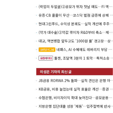
(락업의 두얼굴)②공모가 뛰자 첫날 매도…FI 엑시트 전략 갈렸다
유증·CB 줄줄이 무산…코스닥 벌점 급증에 상폐
현대그린푸드, 수익성 본궤도…실적 개선에 주주환원까지
(약가 대수술)②약값 깎이자 R&D부터 축소…제약업계 비상경영 돌입
대교, 액면병합 앞두고도 '1000원 룰'
네패스, AI 수혜에도 레버리지 부담 여전
크레딧 시그널
툴젠, 조달액 3분의 1 토막…특허소송 비용부터 챙긴다
유증레이다
JB금융 RORWA 2% 돌파…실적 견인은 은
KB금융, 비용 늘었는데 실적 효율은 개선…증권 호황
수협은행, 비이자이익 확대 늦어진다…공모운용사 인가 연말로
지방은행 집단대출 성장 '제동'…입주절벽