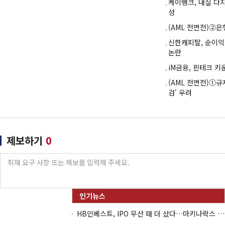
케이뱅크, 내실 다
성
(AML 전면전)②은행
신한캐피탈, 순이
논란
iM금융, 핀테크 
(AML 전면전)①규
검' 우려
제보하기
0
HB인베스트, IPO 무산 때 더 샀다…마키나락스 투자 2.7배 회수