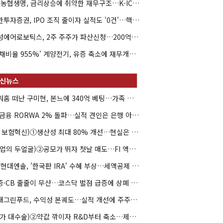
NH농협생명, 금리상승에 취약한 재무구조…K-ICS 변동성 '주의보'
신한투자증권, IPO 조직 줄이자 실적도 '0건'…핵심 인력까지 이탈
해성에어로보틱스, 2주 주주가 파산신청…200억 CB 분쟁 확산
'부채비율 955%' 계양전기, 유증 축소에 재무개선 효과 '뚝'
아워홈 떠난 구미현, 본느에 340억 베팅…가족 지배체제 구축
JB금융 RORWA 2% 돌파…실적 견인은 은행 아닌 캐피탈
(AI 보험혁신)①생산성 최대 80% 개선…현실은 '실행 격차'
(락업의 두얼굴)②공모가 뛰자 첫날 매도…FI 엑시트 전략 갈렸다
HD현대엔솔, '한국판 IRA' 수혜 부상…세액공제 선택이 변수
유증·CB 줄줄이 무산…코스닥 벌점 급증에 상폐 압박
현대그린푸드, 수익성 본궤도…실적 개선에 주주환원까지
(약가 대수술)②약값 깎이자 R&D부터 축소…제약업계 비상경영 돌입