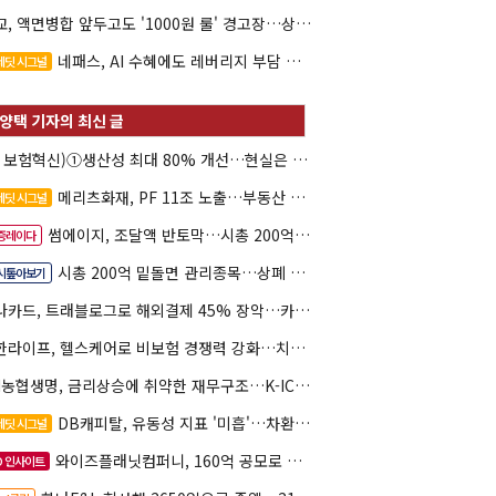
대교, 액면병합 앞두고도 '1000원 룰' 경고장…상장유지 시험대
네패스, AI 수혜에도 레버리지 부담 여전
레딧 시그널
(AI 보험혁신)①생산성 최대 80% 개선…현실은 '실행 격차'
메리츠화재, PF 11조 노출…부동산 사업성 저하 우려
레딧 시그널
썸에이지, 조달액 반토막…시총 200억 못 넘으면 철회
증레이다
시총 200억 밑돌면 관리종목…상폐 피하려면
시톺아보기
하나카드, 트래블로그로 해외결제 45% 장악…카드이익은 제자리
신한라이프, 헬스케어로 비보험 경쟁력 강화…치매·간병 공략
NH농협생명, 금리상승에 취약한 재무구조…K-ICS 변동성 '주의보'
DB캐피탈, 유동성 지표 '미흡'…차환 부담 커진다
레딧 시그널
와이즈플래닛컴퍼니, 160억 공모로 글로벌 확장
O 인사이트