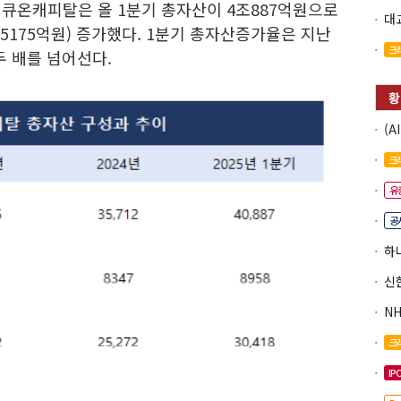
애큐온캐피탈은 올 1분기 총자산이 4조887억원으로
%(5175억원) 증가했다. 1분기 총자산증가율은 지난
크
 두 배를 넘어선다.
크
유
공
크
IP