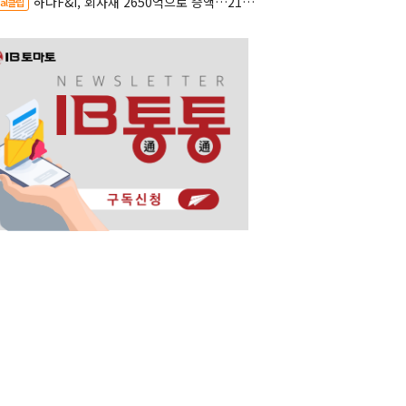
하나F&I, 회사채 2650억으로 증액…2150억은 차환
al클립