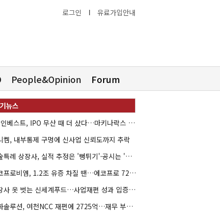
로그인
I
유료가입안내
O
People&Opinion
Forum
HB인베스트, IPO 무산 때 더 샀다…마키나락스 투자 2.7배 회수
니켐, 내부통제 구멍에 신사업 신뢰도까지 추락
기술특례 상장사, 실적 추정은 '뻥튀기'·공시는 '누락'
에코프로비엠, 1.2조 유증 차질 땐…에코프로 7270억 '독박'
상장사 옷 벗는 신세계푸드…사업재편 성과 입증할까
한화솔루션, 여천NCC 재편에 2725억…재무 부담 커지나