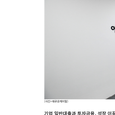
(사진=애큐온캐피탈)
기업 일반대출과 투자금융, 성장 이