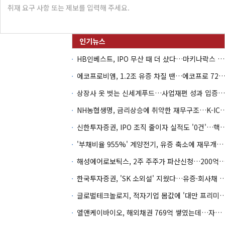
HB인베스트, IPO 무산 때 더 샀다…마키나락스 투자 2.7배 회수
에코프로비엠, 1.2조 유증 차질 땐…에코프로 7270억 '
상장사 옷 벗는 신세계푸드…사업재편 성과 입증할까
NH농협생명, 금리상승에 취약한 재무구조…K-IC
신한투자증권, IPO 조직 줄이자 실적도 '0건'
'부채비율 955%' 계양전기, 유증 축소에 재무개선 효과 '뚝'
해성에어로보틱스, 2주 주주가 파산신청…200억 CB 
한국투자증권, 'SK 소외설' 지웠다…유증·회사채 
글로벌테크놀로지, 적자기업 몸값에 '대만 프리미엄
엘앤케이바이오, 해외채권 769억 쌓였는데…자회사 4곳 자본잠식