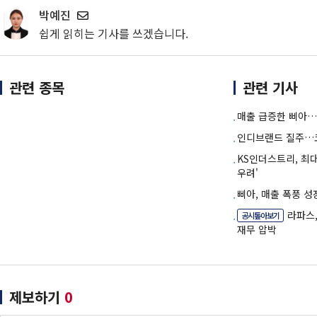
박예진
쉽게 읽히는 기사를 쓰겠습니다.
관련 종목
관련 기사
매출 급증한 삐아…
인디브랜드 질주…코
KS인더스트리, 최
우려'
삐아, 매출 폭풍 성
라파스
공시톺아보기
재무 압박
제보하기
0