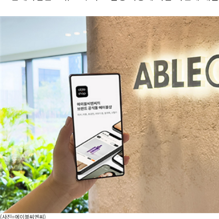
(사진=에이블씨엔씨)