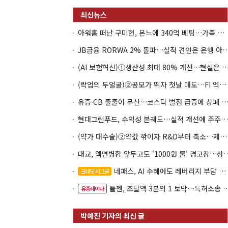
아워홈 떠난 구미현, 본느에 340억 베팅…가족 지배체제 구축
JB금융 RORWA 2% 돌파…실적 견인은 은
(AI 보험혁신)①생산성 최대 80% 개선…현실은 '실
(락업의 두얼굴)②공모가 뛰자 첫날 매도…FI 엑시트 전략 갈렸다
유증·CB 줄줄이 무산…코스닥 벌점 급증에 상폐
현대그린푸드, 수익성 본궤도…실적 개선에 주주환원까지
(약가 대수술)②약값 깎이자 R&D부터 축소…제약업계 비상경영 돌입
대교, 액면병합 앞두고도 '1000원 룰'
네패스, AI 수혜에도 레버리지 부담 여전
크레딧 시그널
툴젠, 조달액 3분의 1 토막…특허소송 비용부터 챙긴다
유증레이다