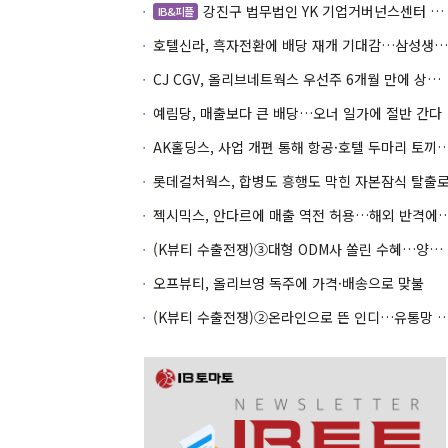
강진구 법무법인 YK 기업거버넌스센터 센터장
IB&피플
호텔신라, 흑자전환에 배당 재개 기대감…삼성생명도 웃을까
CJ CGV, 올리브네트웍스 우선주 6개월 만에 상환…왜?
예림당, 매출보다 큰 배당…오너 일가에 절반 간다
AK홀딩스, 사업 개편 통해 항공·호텔 두마
롯데컬처웍스, 합병도 흥행도 막힌 자본잠식 탈출
젝시믹스, 안다르에 매출 역전 허용…
(K뷰티 수출전쟁)③대형 ODM사 쏠린 수혜…양극화 심화 우려
오프뷰티, 올리브영 독주에 가격·배송으로 맞불
(K뷰티 수출전쟁)②온라인으로 뜬 인디…유통망