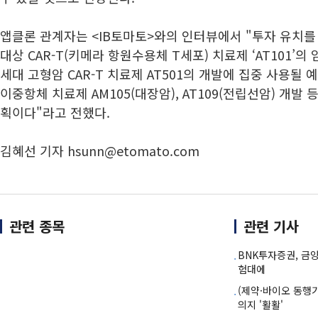
앱클론 관계자는 <IB토마토>와의 인터뷰에서 "투자 유치를
대상 CAR-T(키메라 항원수용체 T세포) 치료제 ‘AT101’의
세대 고형암 CAR-T 치료제 AT501의 개발에 집중 사용될
이중항체 치료제 AM105(대장암), AT109(전립선암) 개발
획이다"라고 전했다.
김혜선 기자 hsunn@etomato.com
관련 종목
관련 기사
BNK투자증권, 금양
험대에
(제약·바이오 동행
의지 '활활'