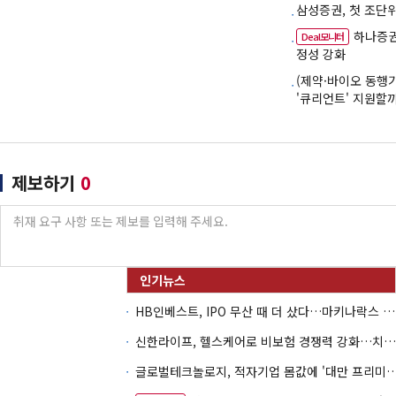
삼성증권, 첫 조단위
하나증권
Deal모니터
정성 강화
(제약·바이오 동행
'큐리언트' 지원할
제보하기
0
HB인베스트, IPO 무산 때 더 샀다…마키나락스 투자 2.7배 회수
신한라이프, 헬스케어로 비보험 경쟁력 강화…치매·간병 공략
글로벌테크놀로지, 적자기업 몸값에 '대만 프리미엄