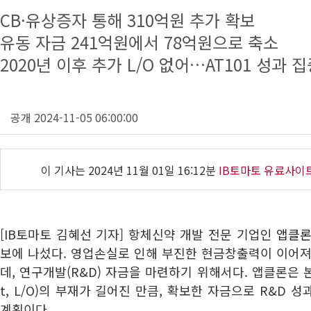
CB·유상증자 통해 310억원 추가 확보
유동 자금 241억원에서 78억원으로 축소
2020년 이후 추가 L/O 없어…AT101 성과 
공개 2024-11-05 06:00:00
이 기사는
2024년 11월 01일 16:12분
IB토마토 유료사이
[IB토마토 김혜선 기자] 항체신약 개발 전문 기업인
앱클론(
보에 나섰다. 영업손실로 인해 부진한 현금창출력이 이어져
데, 연구개발(R&D) 자금을 마련하기 위해서다. 앱클론은 본업
t, L/O)의 부재가 길어진 만큼, 확보한 자금으로 R&D
계획이다.