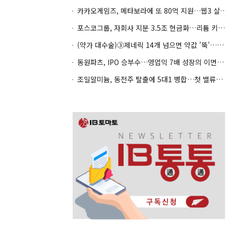
카카오게임즈, 메타보라에 또 80억 지원…웹3 살
포스코그룹, 자회사 지분 3.5조 현금화…리튬 키우고 오버행 부담
(약가 대수술)③제네릭 14개 넘으면 약값 '뚝'…등재전략 혼선
동원파츠, IPO 승부수…영업익 7배 성장의 이면은 고객 편중
조일알미늄, 동전주 탈출에 5대1 병합…첫 밸류업 성패는 본업