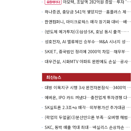
아모텍, 조달액 282억원 증발…투자 '속도 조절' 불가피
유증레이다
하나증권, 충당금 541억 쌓았지만…홈플러스 제재는 추가 비용 불씨
한앤컴퍼니, 마이크로웍스 매각 장기화 대비…배당 회수판 깔았다
(반도체 메가투자)③삼성·SK, 호남 동시 출격…인력·협력사 쟁탈전
성호전자, AI 밸류체인 승부수…M&A 시너지 성과 '시험대'
SKIET, 중국법인 정리에 2000억 차입…재무부담 더 커졌다
대우건설, 시화MTV 아파트 완판에도 손실…공
대방 이목지구 시행 3사 완전자본잠식…3400억 PF는 그룹 신
에버온, IPO 카드 꺼냈다…충전업계 투자경쟁 다시 
SK실트론 2.3조+α 매각…외부평가선 추가대금 가치 '0원'
(락업의 두얼굴)③분산만으론 부족…오버행 해법은 
SKC, 동박 매출 역대 최대…넥실리스 손상차손 악순환 끊나