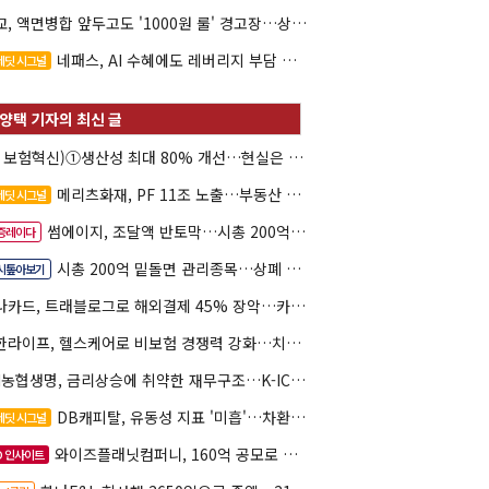
대교, 액면병합 앞두고도 '1000원 룰' 경고장…상장유지 시험대
네패스, AI 수혜에도 레버리지 부담 여전
레딧 시그널
(AI 보험혁신)①생산성 최대 80% 개선…현실은 '실행 격차'
메리츠화재, PF 11조 노출…부동산 사업성 저하 우려
레딧 시그널
썸에이지, 조달액 반토막…시총 200억 못 넘으면 철회
증레이다
시총 200억 밑돌면 관리종목…상폐 피하려면
시톺아보기
하나카드, 트래블로그로 해외결제 45% 장악…카드이익은 제자리
신한라이프, 헬스케어로 비보험 경쟁력 강화…치매·간병 공략
NH농협생명, 금리상승에 취약한 재무구조…K-ICS 변동성 '주의보'
DB캐피탈, 유동성 지표 '미흡'…차환 부담 커진다
레딧 시그널
와이즈플래닛컴퍼니, 160억 공모로 글로벌 확장
O 인사이트