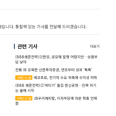
자입니다. 통찰력 있는 기사를 전달해 드리겠습니다.
관련 기사
더보기
(BBB생존전략)③한양, 공모채 발행 어렵지만…상환부
담 낮아
전통 IB 강화한 신한투자증권, 연초부터 성과 '톡톡'
에코프로, 전기차 수요 위축에 수익성 저하
크레딧 시그널
(BBB 생존전략)②'버티기' 돌입 한신공영…진짜 위기
는 올해 시작
JB우리캐피탈, 이자부담에 자본 확충 언제
크레딧 시그널
쯤