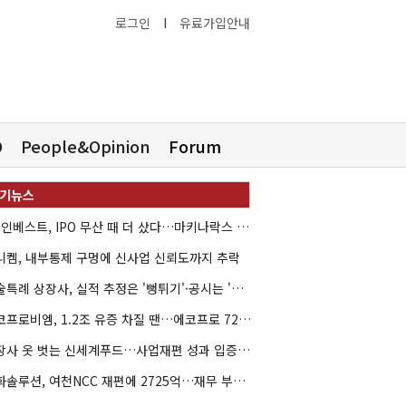
로그인
I
유료가입안내
O
People&Opinion
Forum
HB인베스트, IPO 무산 때 더 샀다…마키나락스 투자 2.7배 회수
니켐, 내부통제 구멍에 신사업 신뢰도까지 추락
기술특례 상장사, 실적 추정은 '뻥튀기'·공시는 '누락'
에코프로비엠, 1.2조 유증 차질 땐…에코프로 7270억 '독박'
상장사 옷 벗는 신세계푸드…사업재편 성과 입증할까
한화솔루션, 여천NCC 재편에 2725억…재무 부담 커지나