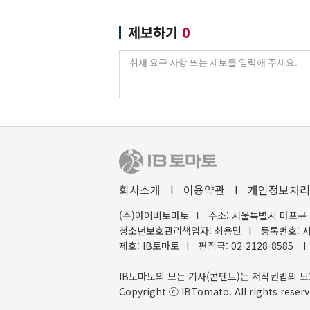
제보하기
0
회사소개
I
이용약관
I
개인정보처리
(주)아이비토마토
I
주소: 서울특별시 마포구 
청소년보호관리책임자: 최용민
I
등록번호: 서
제호: IB토마토
I
편집국: 02-2128-8585
I
IB토마토의 모든 기사(콘텐트)는 저작권법의 보
Copyright ⓒ IBTomato. All rights reserv