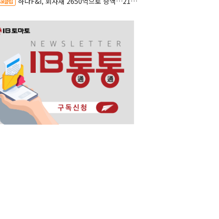
하나F&I, 회사채 2650억으로 증액…2150억은 차환
al클립