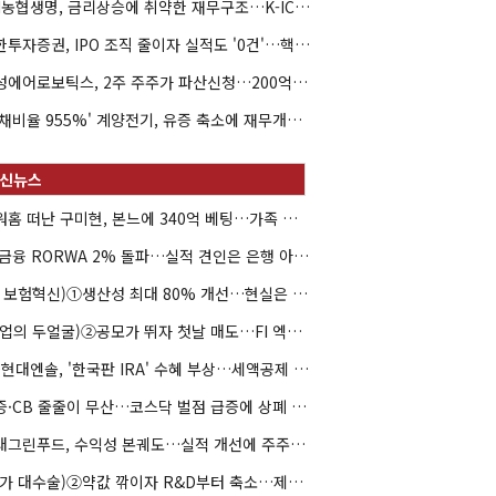
NH농협생명, 금리상승에 취약한 재무구조…K-ICS 변동성 '주의보'
신한투자증권, IPO 조직 줄이자 실적도 '0건'…핵심 인력까지 이탈
해성에어로보틱스, 2주 주주가 파산신청…200억 CB 분쟁 확산
'부채비율 955%' 계양전기, 유증 축소에 재무개선 효과 '뚝'
아워홈 떠난 구미현, 본느에 340억 베팅…가족 지배체제 구축
JB금융 RORWA 2% 돌파…실적 견인은 은행 아닌 캐피탈
(AI 보험혁신)①생산성 최대 80% 개선…현실은 '실행 격차'
(락업의 두얼굴)②공모가 뛰자 첫날 매도…FI 엑시트 전략 갈렸다
HD현대엔솔, '한국판 IRA' 수혜 부상…세액공제 선택이 변수
유증·CB 줄줄이 무산…코스닥 벌점 급증에 상폐 압박
현대그린푸드, 수익성 본궤도…실적 개선에 주주환원까지
(약가 대수술)②약값 깎이자 R&D부터 축소…제약업계 비상경영 돌입