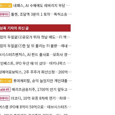
네패스, AI 수혜에도 레버리지 부담 여전
레딧 시그널
툴젠, 조달액 3분의 1 토막…특허소송 비용부터 챙긴다
증레이다
(락업의 두얼굴)②공모가 뛰자 첫날 매도…FI 엑시트 전략 갈렸다
(락업의 두얼굴)①한 달 뒤 풀리는 FI 물량…새내기주 오버행 경계
데브시스터즈벤처스, AI 펀드 출사표…모회사 경영난 변수
HB인베스트, IPO 무산 때 더 샀다…마키나락스 투자 2.7배 회수
해성에어로보틱스, 2주 주주가 파산신청…200억 CB 분쟁 확산
롯데캐피탈, 순익 늘었지만 개인대출 부실 '경계'
레딧 시그널
메리츠금융지주, 1700억 만기 앞두고 1500억 조달
eal모니터
더코디, 10억 유증 8차례 연기…최대주주 납입력 '의문'
증레이다
니어스랩 IPO에 8억이 59억으로…데브시스터즈벤처스 엑시트 '윤곽'