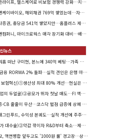
신한라이프, 헬스케어로 비보험 경쟁력 강화…치매·간병 공략
엘앤케이바이오, 해외채권 769억 쌓였는데…자회사 4곳 자본잠식
하나증권, 충당금 541억 쌓았지만…홈플러스 제재는 추가 비용 불씨
한앤컴퍼니, 마이크로웍스 매각 장기화 대비…배당 회수판 깔았다
아워홈 떠난 구미현, 본느에 340억 베팅…가족 지배체제 구축
JB금융 RORWA 2% 돌파…실적 견인은 은행 아닌 캐피탈
(AI 보험혁신)①생산성 최대 80% 개선…현실은 '실행 격차'
(락업의 두얼굴)②공모가 뛰자 첫날 매도…FI 엑시트 전략 갈렸다
유증·CB 줄줄이 무산…코스닥 벌점 급증에 상폐 압박
현대그린푸드, 수익성 본궤도…실적 개선에 주주환원까지
(약가 대수술)②약값 깎이자 R&D부터 축소…제약업계 비상경영 돌입
대교, 액면병합 앞두고도 '1000원 룰' 경고장…상장유지 시험대