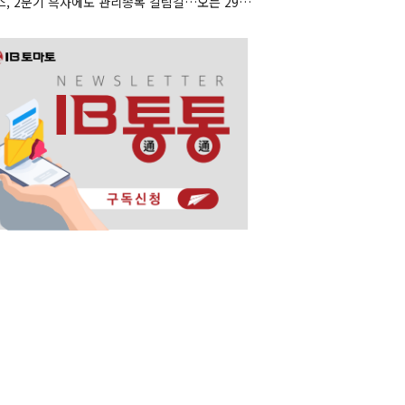
졸스, 2분기 흑자에도 관리종목 갈림길…오는 29일 '분수령'