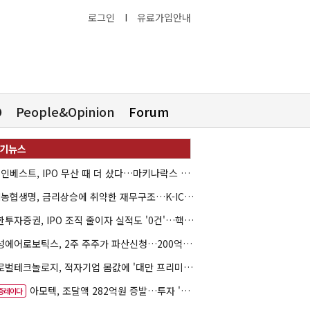
로그인
I
유료가입안내
O
People&Opinion
Forum
HB인베스트, IPO 무산 때 더 샀다…마키나락스 투자 2.7배 회수
NH농협생명, 금리상승에 취약한 재무구조…K-ICS 변동성 '주의보'
신한투자증권, IPO 조직 줄이자 실적도 '0건'…핵심 인력까지 이탈
해성에어로보틱스, 2주 주주가 파산신청…200억 CB 분쟁 확산
글로벌테크놀로지, 적자기업 몸값에 '대만 프리미엄'…공모가 논란
아모텍, 조달액 282억원 증발…투자 '속도 조절' 불가피
증레이다