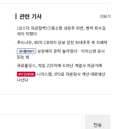
관련 기사
더보기
(코스닥 자금절벽)①중소형 성장주 외면, 벤처 회수길
까지 막혔다
푸드나무, 80억 CB까지 담보 잡힌 최대주주 측 지배력
상장폐지 문턱 높아졌다…이의신청 공시
공시톺아보기
읽는 법
큐로홀딩스, 차입 225억에 드러난 계열사 자금거래
니어스랩, IPO로 자본잠식 개선·대량생산
IPO 인사이트
나선다