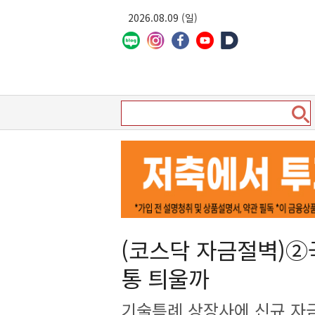
2026.08.09 (일)
(코스닥 자금절벽)②
통 틔울까
기술특례 상장사에 신규 자