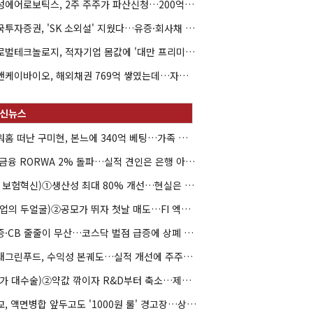
해성에어로보틱스, 2주 주주가 파산신청…200억 CB 분쟁 확산
한국투자증권, 'SK 소외설' 지웠다…유증·회사채 주관 연속 수임
글로벌테크놀로지, 적자기업 몸값에 '대만 프리미엄'…공모가 논란
엘앤케이바이오, 해외채권 769억 쌓였는데…자회사 4곳 자본잠식
아워홈 떠난 구미현, 본느에 340억 베팅…가족 지배체제 구축
JB금융 RORWA 2% 돌파…실적 견인은 은행 아닌 캐피탈
(AI 보험혁신)①생산성 최대 80% 개선…현실은 '실행 격차'
(락업의 두얼굴)②공모가 뛰자 첫날 매도…FI 엑시트 전략 갈렸다
유증·CB 줄줄이 무산…코스닥 벌점 급증에 상폐 압박
현대그린푸드, 수익성 본궤도…실적 개선에 주주환원까지
(약가 대수술)②약값 깎이자 R&D부터 축소…제약업계 비상경영 돌입
대교, 액면병합 앞두고도 '1000원 룰' 경고장…상장유지 시험대