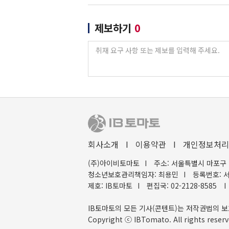
제보하기
0
회사소개
I
이용약관
I
개인정보처리
(주)아이비토마토
I
주소: 서울특별시 마포구 
청소년보호관리책임자: 최용민
I
등록번호: 서
제호: IB토마토
I
편집국: 02-2128-8585
I
IB토마토의 모든 기사(콘텐트)는 저작권법의 보
Copyright ⓒ IBTomato. All rights reserv