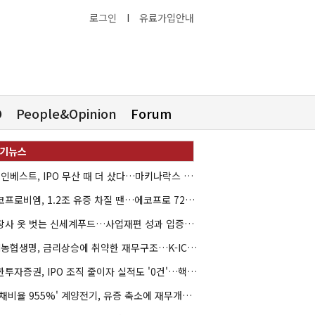
로그인
I
유료가입안내
O
People&Opinion
Forum
HB인베스트, IPO 무산 때 더 샀다…마키나락스 투자 2.7배 회수
에코프로비엠, 1.2조 유증 차질 땐…에코프로 7270억 '독박'
상장사 옷 벗는 신세계푸드…사업재편 성과 입증할까
NH농협생명, 금리상승에 취약한 재무구조…K-ICS 변동성 '주의보'
신한투자증권, IPO 조직 줄이자 실적도 '0건'…핵심 인력까지 이탈
'부채비율 955%' 계양전기, 유증 축소에 재무개선 효과 '뚝'