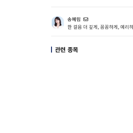
송혜림
한 걸음 더 깊게, 꼼꼼하게, 예리하
관련 종목