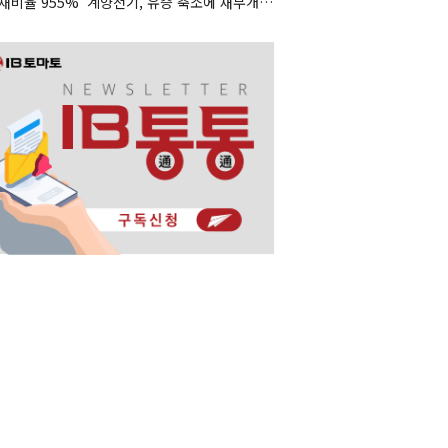
'부채비율 955%' 계양전기, 유증 축소에 재무개선 효과 '뚝'