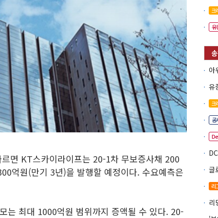
크
유
크
공
D
면 KT스카이라이프는 20-1차 무보증사채 200
채 300억원(만기 3년)을 발행할 예정이다. 수요예측은
리
 최대 1000억원 범위까지 증액될 수 있다. 20-