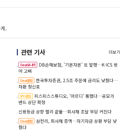
게.
관련 기사
더보기
DB손해보험, '기본자본' 또 발행…K-ICS 방
Deal모니터
어 고삐
한국투자증권, 2.5조 주문에 금리도 낮췄다…
Deal클립
차환 청신호
피스피스스튜디오, '마르디' 통했다…공모가
IPO클립
밴드 상단 확정
신용등급 상향 랠리 끝물…회사채 조달 부담 커진다
삼천리, 회사채 증액…자기자금 상환 부담 낮
Deal클립
췄다