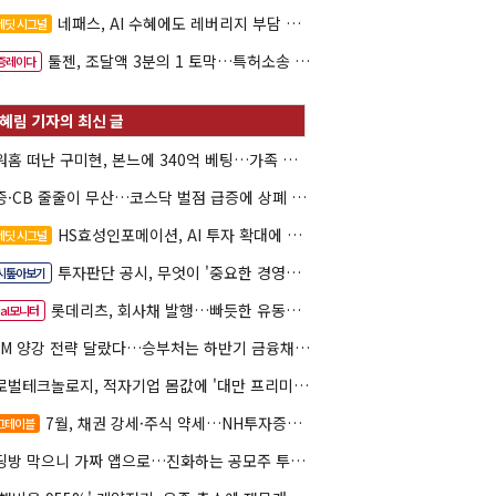
네패스, AI 수혜에도 레버리지 부담 여전
레딧 시그널
툴젠, 조달액 3분의 1 토막…특허소송 비용부터 챙긴다
증레이다
아워홈 떠난 구미현, 본느에 340억 베팅…가족 지배체제 구축
유증·CB 줄줄이 무산…코스닥 벌점 급증에 상폐 압박
HS효성인포메이션, AI 투자 확대에 실적 체력 강화
레딧 시그널
투자판단 공시, 무엇이 '중요한 경영사항'일까
시톺아보기
롯데리츠, 회사채 발행…빠듯한 유동성 차환으로 대응
eal모니터
DCM 양강 전략 달랐다…승부처는 하반기 금융채 빅딜
글로벌테크놀로지, 적자기업 몸값에 '대만 프리미엄'…공모가 논란
7월, 채권 강세·주식 약세…NH투자증권 DCM 2관왕
그테이블
리딩방 막으니 가짜 앱으로…진화하는 공모주 투자사기