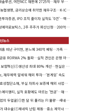
한화솔루션, 여천NCC 재편에 2725억…재무 부담 커지나
NH농협생명, 금리상승에 취약한 재무구조…K-ICS 변동성 '주의보'
신한투자증권, IPO 조직 줄이자 실적도 '0건'…핵심 인력까지 이탈
해성에어로보틱스, 2주 주주가 파산신청…200억 CB 분쟁 확산
아워홈 떠난 구미현, 본느에 340억 베팅…가족 지배체제 구축
JB금융 RORWA 2% 돌파…실적 견인은 은행 아닌 캐피탈
(AI 보험혁신)①생산성 최대 80% 개선…현실은 '실행 격차'
hc, 재무체력 앞세워 해외 투자…'본게임' 속도
HS효성첨단소재, 부실 자회사 보증에 해외 사업까지…부담 '가중'
에스에이엠티, 실적 호황에도 마르는 '현금'…재고·달러빚 부담 확대
(락업의 두얼굴)①한 달 뒤 풀리는 FI 물량…새내기주 오버행 경계
(약가 대수술)①제네릭 난립 제동…중소 제약사 수익성 비상