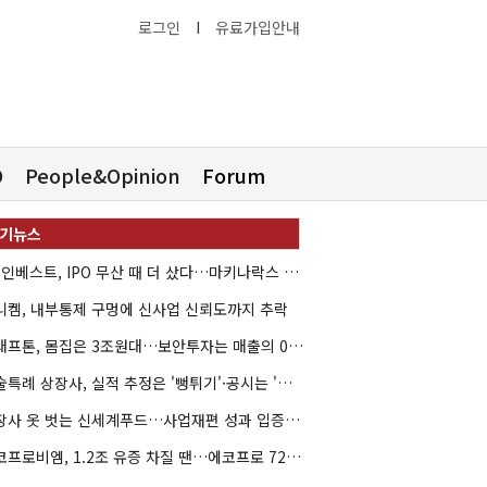
로그인
I
유료가입안내
O
People&Opinion
Forum
HB인베스트, IPO 무산 때 더 샀다…마키나락스 투자 2.7배 회수
니켐, 내부통제 구멍에 신사업 신뢰도까지 추락
크래프톤, 몸집은 3조원대…보안투자는 매출의 0.4%
기술특례 상장사, 실적 추정은 '뻥튀기'·공시는 '누락'
상장사 옷 벗는 신세계푸드…사업재편 성과 입증할까
에코프로비엠, 1.2조 유증 차질 땐…에코프로 7270억 '독박'