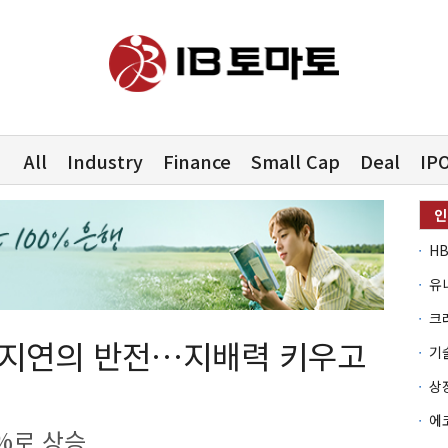
All
Industry
Finance
Small Cap
Deal
IP
유
O 지연의 반전…지배력 키우고
2%로 상승