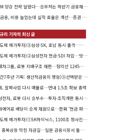
DCM 양강 전략 달랐다…승부처는 하반기 금융채 빅딜
KB금융, 비용 늘었는데 실적 효율은 개선…증권 호황 효과
(반도체 메가투자)③삼성·SK, 호남 동시 출격…인력·협력사 쟁탈전
(반도체 메가투자)②삼성전자 현금·SDI 차입…엇갈린 2655조 투자체력
현대차그룹, 로봇 지배구조 재편…정의선 1245억 추가 투입 유력
(창간7주년 기획: 생산적금융의 명암)③선택받은 산업, 커진 자금격차
데, 알짜사업 다시 매물로…연내 1.5조 확보 총력
삼성전자, 로봇 다시 승부수…투자·조직개편 동시 가동
한화에어로 배당이 승계 재원으로…한화 '현금 파이프라인' 강화
(반도체 메가투자)①SK하이닉스, 1100조 청사진의 조건은 '현금'
LS, 중복상장 막힌 자금길…일본 금융시장서 돌파구 찾나