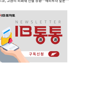
포스코, 고금리 외화채 선별 상환…해외투자 앞둔 포석