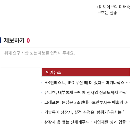
(K-웨이브의 미래
보호는 실종
제보하기
0
HB인베스트, IPO 무산 때 더 샀다…마키나락스 투자 2.7배 회수
유니켐, 내부통제 구멍에 신사업 신뢰도까지 추락
크래프톤, 몸집은 3조원대…보안투자는 매
기술특례 상장사, 실적 추정은 '뻥튀기'·공시는 '누락'
상장사 옷 벗는 신세계푸드…사업재편 성과 입증할까