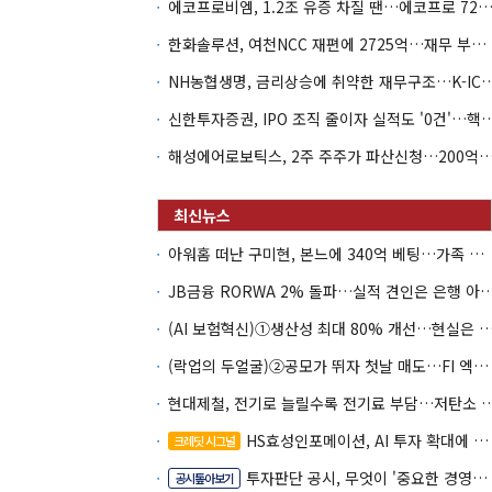
에코프로비엠, 1.2조 유증 차질 땐…에코프로 7270억 '
한화솔루션, 여천NCC 재편에 2725억…재무 부담 커지나
NH농협생명, 금리상승에 취약한 재무구조…K-IC
신한투자증권, IPO 조직 줄이자 실적도 '0건'
해성에어로보틱스, 2주 주주가 파산신청…200억 CB 
아워홈 떠난 구미현, 본느에 340억 베팅…가족 지배체제 구축
JB금융 RORWA 2% 돌파…실적 견인은 은
(AI 보험혁신)①생산성 최대 80% 개선…현실은 '실
(락업의 두얼굴)②공모가 뛰자 첫날 매도…FI 엑시트 전략 갈렸다
현대제철, 전기로 늘릴수록 전기료 부담…
HS효성인포메이션, AI 투자 확대에 실적 체력 강화
크레딧 시그널
투자판단 공시, 무엇이 '중요한 경영사항'일까
공시톺아보기