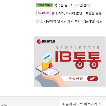
북극길 열리자 K조선 뜬다
합정역 7번출구
롯데리츠, 회사채 발행…빠듯한 유동성 차환으로 대응
Deal모니터
bhc, 재무체력 앞세워 해외 투자…'본게임' 속도