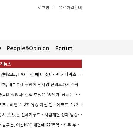
로그인
I
유료가입안내
O
People&Opinion
Forum
HB인베스트, IPO 무산 때 더 샀다…마키나락스 투자 2.7배 회수
니켐, 내부통제 구멍에 신사업 신뢰도까지 추락
기술특례 상장사, 실적 추정은 '뻥튀기'·공시는 '누락'
에코프로비엠, 1.2조 유증 차질 땐…에코프로 7270억 '독박'
상장사 옷 벗는 신세계푸드…사업재편 성과 입증할까
한화솔루션, 여천NCC 재편에 2725억…재무 부담 커지나