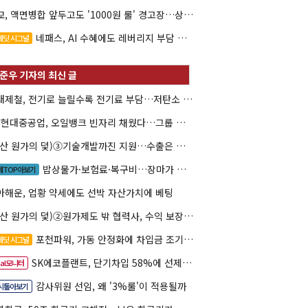
대교, 액면병합 앞두고도 '1000원 룰' 경고장…상장유지 시험대
네패스, AI 수혜에도 레버리지 부담 여전
레딧 시그널
현대제철, 전기로 늘릴수록 전기료 부담…저탄소 전환의 역설
HD현대중공업, 오일뱅크 빈자리 채웠다…그룹 배당 핵심축 부상
(방산 원가의 덫)③기술개발까진 지원…수출은 각자도생
밥상물가·보험료·복구비…장마가 내미는 청구서
제TOP아보기
아해운, 업황 약세에도 선박 자산가치에 베팅
(방산 원가의 덫)②원가제도 밖 협력사, 수익 보장도 협상력도 없다
포천파워, 가동 안정화에 차입금 조기상환 속도
레딧 시그널
SK에코플랜트, 단기차입 58%에 선제 차환 카드
eal모니터
감사위원 선임, 왜 '3%룰'이 적용될까
시톺아보기