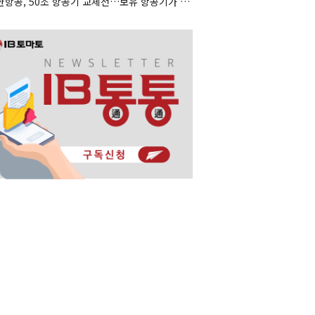
대한항공, 50조 항공기 교체전…보유 항공기가 조달 카드