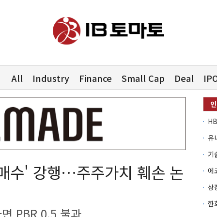
All
Industry
Finance
Small Cap
Deal
IP
유
개매수' 강행…주주가치 훼손 논
 PBR 0.5 불과