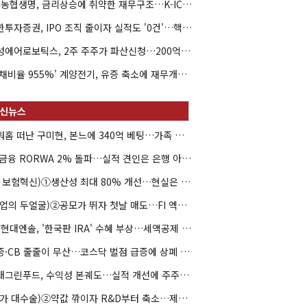
NH농협생명, 금리상승에 취약한 재무구조…K-ICS 변동성 '주의보'
신한투자증권, IPO 조직 줄이자 실적도 '0건'…핵심 인력까지 이탈
해성에어로보틱스, 2주 주주가 파산신청…200억 CB 분쟁 확산
'부채비율 955%' 계양전기, 유증 축소에 재무개선 효과 '뚝'
아워홈 떠난 구미현, 본느에 340억 베팅…가족 지배체제 구축
JB금융 RORWA 2% 돌파…실적 견인은 은행 아닌 캐피탈
(AI 보험혁신)①생산성 최대 80% 개선…현실은 '실행 격차'
(락업의 두얼굴)②공모가 뛰자 첫날 매도…FI 엑시트 전략 갈렸다
HD현대엔솔, '한국판 IRA' 수혜 부상…세액공제 선택이 변수
유증·CB 줄줄이 무산…코스닥 벌점 급증에 상폐 압박
현대그린푸드, 수익성 본궤도…실적 개선에 주주환원까지
(약가 대수술)②약값 깎이자 R&D부터 축소…제약업계 비상경영 돌입