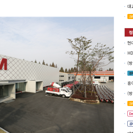
크
경
흥
크
D
공