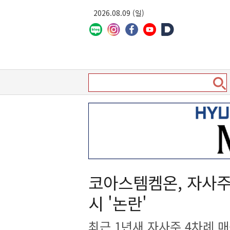
2026.08.09 (일)
코아스템켐온, 자사
시 '논란'
최근 1년새 자사주 4차례 매