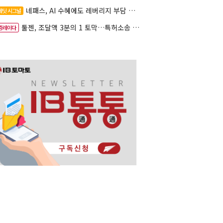
네패스, AI 수혜에도 레버리지 부담 여전
레딧 시그널
툴젠, 조달액 3분의 1 토막…특허소송 비용부터 챙긴다
증레이다