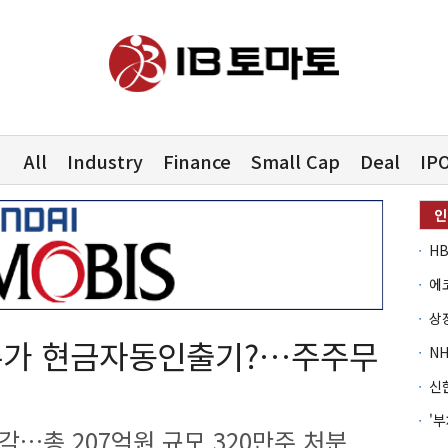
All
Industry
Finance
Small Cap
Deal
IP
주가 현금자동인출기?…주주무
각…총 207억원 규모 320만주 처분