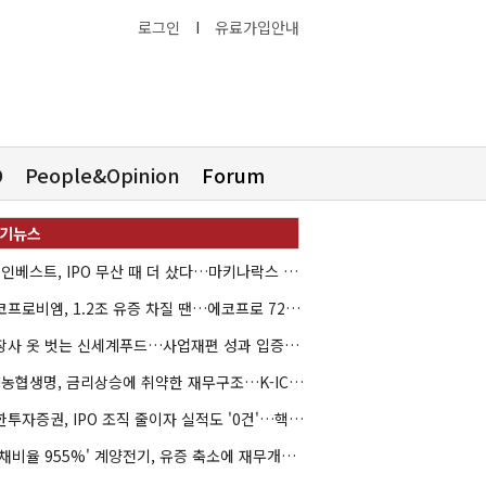
로그인
I
유료가입안내
O
People&Opinion
Forum
HB인베스트, IPO 무산 때 더 샀다…마키나락스 투자 2.7배 회수
에코프로비엠, 1.2조 유증 차질 땐…에코프로 7270억 '독박'
상장사 옷 벗는 신세계푸드…사업재편 성과 입증할까
NH농협생명, 금리상승에 취약한 재무구조…K-ICS 변동성 '주의보'
신한투자증권, IPO 조직 줄이자 실적도 '0건'…핵심 인력까지 이탈
'부채비율 955%' 계양전기, 유증 축소에 재무개선 효과 '뚝'