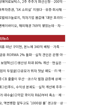
해성에어로보틱스, 2주 주주가 파산신청…200억 CB 분쟁 확산
한국투자증권, 'SK 소외설' 지웠다…유증·회사채 주관 연속 수임
글로벌테크놀로지, 적자기업 몸값에 '대만 프리미엄'…공모가 논란
엘앤케이바이오, 해외채권 769억 쌓였는데…자회사 4곳 자본잠식
아워홈 떠난 구미현, 본느에 340억 베팅…가족 지배체제 구축
JB금융 RORWA 2% 돌파…실적 견인은 은행 아닌 캐피탈
(AI 보험혁신)①생산성 최대 80% 개선…현실은 '실행 격차'
(락업의 두얼굴)②공모가 뛰자 첫날 매도…FI 엑시트 전략 갈렸다
유증·CB 줄줄이 무산…코스닥 벌점 급증에 상폐 압박
현대그린푸드, 수익성 본궤도…실적 개선에 주주환원까지
(약가 대수술)②약값 깎이자 R&D부터 축소…제약업계 비상경영 돌입
대교, 액면병합 앞두고도 '1000원 룰' 경고장…상장유지 시험대