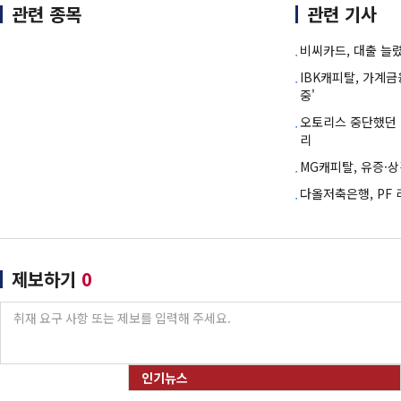
관련 종목
관련 기사
비씨카드, 대출 늘
IBK캐피탈, 가계금
중'
오토리스 중단했던 
리
MG캐피탈, 유증·
다올저축은행, PF
제보하기
0