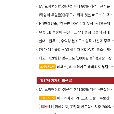
(AI 보험혁신)①생산성 최대 80% 개선…현실은 '실
(락업의 두얼굴)②공모가 뛰자 첫날 매도…FI 엑시트 전략 갈렸다
HD현대엔솔, '한국판 IRA' 수혜 부상…세액공
유증·CB 줄줄이 무산…코스닥 벌점 급증에 상폐
현대그린푸드, 수익성 본궤도…실적 개선에 주주환원까지
(약가 대수술)②약값 깎이자 R&D부터 축소…제약업계 비상경영 돌입
대교, 액면병합 앞두고도 '1000원 룰'
네패스, AI 수혜에도 레버리지 부담 여전
크레딧 시그널
(AI 보험혁신)①생산성 최대 80% 개선…현실은 '실
메리츠화재, PF 11조 노출…부동산 사업성 저하 우려
크레딧 시그널
썸에이지, 조달액 반토막…시총 200억 못 넘으면 철회
유증레이다