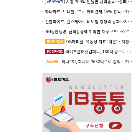
시총 200억 밑돌면 관리종목…상폐 피하려면
공시톺아보기
하나카드, 트래블로그로 해외결제 45% 장악
신한라이프, 헬스케어로 비보험 경쟁력 강화…치매·간병 공략
NH농협생명, 금리상승에 취약한 재무구조…K-IC
DB캐피탈, 유동성 지표 '미흡'…차환 부담 커진다
크레딧 시그널
와이즈플래닛컴퍼니, 160억 공모로 글로벌 확장
IPO 인사이트
하나F&I, 회사채 2650억으로 증액…2150억은 차환
Deal클립