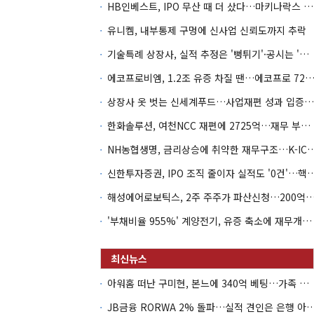
HB인베스트, IPO 무산 때 더 샀다…마키나락스 투자 2.7배 회수
유니켐, 내부통제 구멍에 신사업 신뢰도까지 추락
기술특례 상장사, 실적 추정은 '뻥튀기'·공시는 '누락'
에코프로비엠, 1.2조 유증 차질 땐…에코프로 7270억 '
상장사 옷 벗는 신세계푸드…사업재편 성과 입증할까
한화솔루션, 여천NCC 재편에 2725억…재무 부담 커지나
NH농협생명, 금리상승에 취약한 재무구조…K-IC
신한투자증권, IPO 조직 줄이자 실적도 '0건'
해성에어로보틱스, 2주 주주가 파산신청…200억 CB 
'부채비율 955%' 계양전기, 유증 축소에 재무개선 효과 '뚝'
아워홈 떠난 구미현, 본느에 340억 베팅…가족 지배체제 구축
JB금융 RORWA 2% 돌파…실적 견인은 은