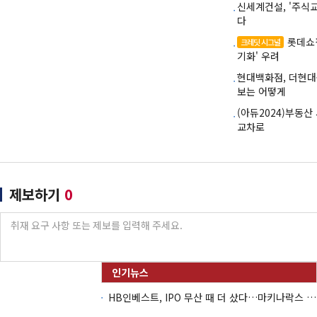
신세계건설, '주식
다
롯데쇼
크레딧 시그널
기화' 우려
현대백화점, 더현대
보는 어떻게
(아듀2024)부동산
교차로
제보하기
0
HB인베스트, IPO 무산 때 더 샀다…마키나락스 투자 2.7배 회수