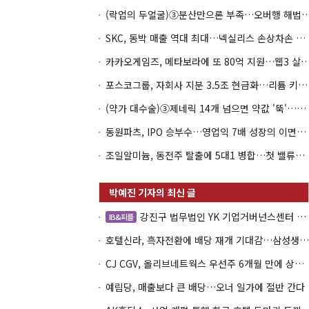
(락업의 두얼굴)③분산만으론 부족…오버행 해법은 
SKC, 동박 매출 역대 최대…넥실리스 손상차손 악순환 끊나
카카오게임즈, 메타보라에 또 80억 지원…웹3 살
포스코그룹, 자회사 지분 3.5조 현금화…리튬 키우고 오버행 부담
(약가 대수술)③제네릭 14개 넘으면 약값 '뚝'…등재전략 혼선
동원파츠, IPO 승부수…영업익 7배 성장의 이면은 고객 편중
조일알미늄, 동전주 탈출에 5대1 병합…첫 밸류업 성패는 본업
강진구 법무법인 YK 기업거버넌스센터 센터장
IB&피플
호텔신라, 흑자전환에 배당 재개 기대감…삼성생명도 웃을까
CJ CGV, 올리브네트웍스 우선주 6개월 만에 상환…왜?
예림당, 매출보다 큰 배당…오너 일가에 절반 간다