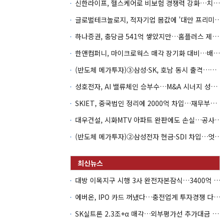
신한라이프, 헬스케어로 비보험 경쟁력 강화…치매·간병 공략
글로벌테크놀로지, 적자기업 몸값에 '대만 프리미엄
하나증권, 충당금 541억 쌓았지만…홈플러스 제재는 추가 비용 불씨
한앤컴퍼니, 마이크로웍스 매각 장기화 대비…배당 회수판 깔았다
(반도체 메가투자)③삼성·SK, 호남 동시 출격…인력·협력사 쟁탈전
성호전자, AI 밸류체인 승부수…M&A 시너지 성과 '시험대'
SKIET, 중국법인 정리에 2000억 차입…재무부담 더 커졌다
대우건설, 시화MTV 아파트 완판에도 손실…공
(반도체 메가투자)②삼성전자 현금·SDI 차입…엇갈린 2
대방 이목지구 시행 3사 완전자본잠식…3400억 PF는 그룹 신
에버온, IPO 카드 꺼냈다…충전업계 투자경쟁 다시 
SK실트론 2.3조+α 매각…외부평가선 추가대금 가치 '0원'