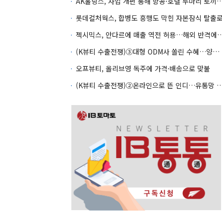
AK홀딩스, 사업 개편 통해 항공·호텔 두마
롯데컬처웍스, 합병도 흥행도 막힌 자본잠식 탈출
젝시믹스, 안다르에 매출 역전 허용…
(K뷰티 수출전쟁)③대형 ODM사 쏠린 수혜…양극화 심화 우려
오프뷰티, 올리브영 독주에 가격·배송으로 맞불
(K뷰티 수출전쟁)②온라인으로 뜬 인디…유통망