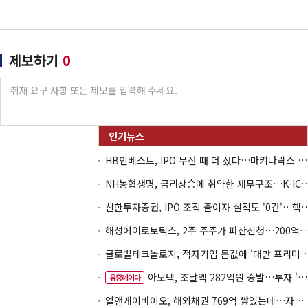
제보하기
0
HB인베스트, IPO 무산 때 더 샀다…마키나락스 투자 2.7배 회수
NH농협생명, 금리상승에 취약한 재무구조…K-IC
신한투자증권, IPO 조직 줄이자 실적도 '0건'
해성에어로보틱스, 2주 주주가 파산신청…200억 CB 
글로벌테크놀로지, 적자기업 몸값에 '대만 프리미엄
아모텍, 조달액 282억원 증발…투자 '속도 조절' 불가피
유증레이다
엘앤케이바이오, 해외채권 769억 쌓였는데…자회사 4곳 자본잠식