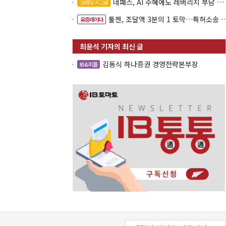
네패스, AI 수혜에도 레버리지 부담 여전
크레딧 시그널
툴젠, 조달액 3분의 1 토막…특허소송 비용부터 챙긴다
유증레이다
김동식 하나증권 경영전략본부장
IB&피플