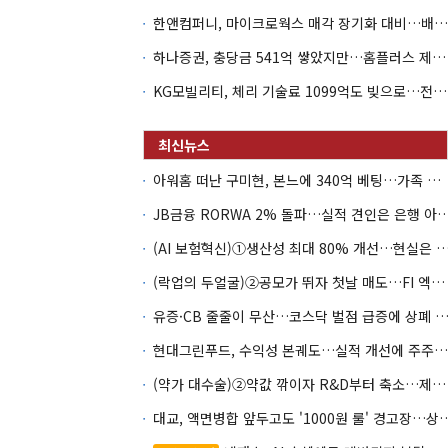
한앤컴퍼니, 마이크로웍스 매각 장기화 대비…배당 회수판 깔았다
하나증권, 충당금 541억 쌓았지만…홈플러스 제재는 추가 비용 불씨
KG모빌리티, 체리 기술료 1099억도 빚으로…전동화 비용 '차입 의존'
아워홈 떠난 구미현, 본느에 340억 베팅…가족 지배체제 구축
JB금융 RORWA 2% 돌파…실적 견인은 은
(AI 보험혁신)①생산성 최대 80% 개선…현실은 '실
(락업의 두얼굴)②공모가 뛰자 첫날 매도…FI 엑시트 전략 갈렸다
유증·CB 줄줄이 무산…코스닥 벌점 급증에 상폐
현대그린푸드, 수익성 본궤도…실적 개선에 주주환원까지
(약가 대수술)②약값 깎이자 R&D부터 축소…제약업계 비상경영 돌입
대교, 액면병합 앞두고도 '1000원 룰'