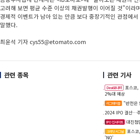
고려해 보면 평균 수준 이상의 채권발행이 이어질 것”이라며
경제적 이벤트가 남아 있는 만큼 보다 중장기적인 관점에서
말했다.
최윤석 기자 cys55@etomato.com
관련 종목
관련 기사
포스코,
Deal모니터
2%대 예상
"반전은 
리그테이블
2024 IPO 결산
대진첨단
IPO 인사이트
포스코
크레딧 시그널
'NO'