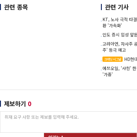
관련 종목
관련 기사
KT, 노사 극적 타결
환 '가속화'
인도 증시 입성 앞
고려아연, 자사주 
주' 등극 예고
HD현
크레딧 시그널
에쓰오일, '샤힌'
'가중'
제보하기
0