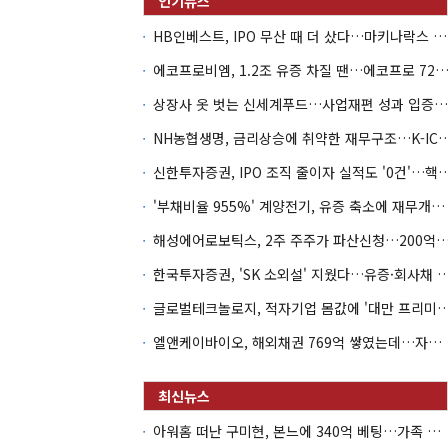
HB인베스트, IPO 무산 때 더 샀다…마키나락스 투자 2.7배 회수
에코프로비엠, 1.2조 유증 차질 땐…에코프로 7270억 '
상장사 옷 벗는 신세계푸드…사업재편 성과 입증할까
NH농협생명, 금리상승에 취약한 재무구조…K-IC
신한투자증권, IPO 조직 줄이자 실적도 '0건'
'부채비율 955%' 계양전기, 유증 축소에 재무개선 효과 '뚝'
해성에어로보틱스, 2주 주주가 파산신청…200억 CB 
한국투자증권, 'SK 소외설' 지웠다…유증·회사채 
글로벌테크놀로지, 적자기업 몸값에 '대만 프리미엄
엘앤케이바이오, 해외채권 769억 쌓였는데…자회사 4곳 자본잠식
아워홈 떠난 구미현, 본느에 340억 베팅…가족 지배체제 구축