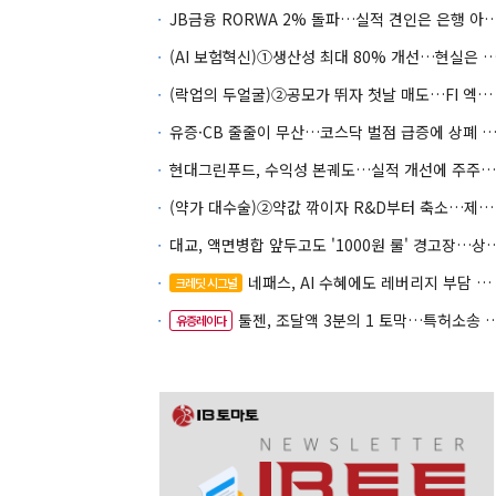
JB금융 RORWA 2% 돌파…실적 견인은 은
(AI 보험혁신)①생산성 최대 80% 개선…현실은 '실
(락업의 두얼굴)②공모가 뛰자 첫날 매도…FI 엑시트 전략 갈렸다
유증·CB 줄줄이 무산…코스닥 벌점 급증에 상폐
현대그린푸드, 수익성 본궤도…실적 개선에 주주환원까지
(약가 대수술)②약값 깎이자 R&D부터 축소…제약업계 비상경영 돌입
대교, 액면병합 앞두고도 '1000원 룰'
네패스, AI 수혜에도 레버리지 부담 여전
크레딧 시그널
툴젠, 조달액 3분의 1 토막…특허소송 비용부터 챙긴다
유증레이다