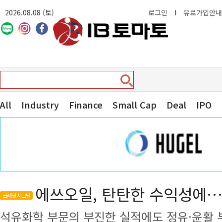
2026.08.08 (토)
로그인
I
유료가입안내
All
Industry
Finance
Small Cap
Deal
IPO
에쓰오일, 탄탄한 수익성에…투
크레딧 시그널
석유화학 부문의 부진한 실적에도 정유·윤활 