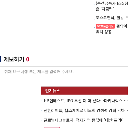
(중견금속사 ESG
은 '자금력'
포스코엠텍, 철강 
관악아
VC포트폴리오
유치 성공
제보하기
0
HB인베스트, IPO 무산 때 더 샀다…마키나락스 투자 2.7배 회수
신한라이프, 헬스케어로 비보험 경쟁력 강화…치매·간병 공략
글로벌테크놀로지, 적자기업 몸값에 '대만 프리미엄