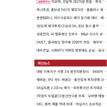
아모텍, 조달액 282억원 증발…투자 '속도 조절' 불가피
유증레이다
하나증권, 충당금 541억 쌓았지만…홈플러스 제재는 추가 비용 불씨
한앤컴퍼니, 마이크로웍스 매각 장기화 대비…배당 회수판 깔았다
(반도체 메가투자)③삼성·SK, 호남 동시 출격…인력·협력사 쟁탈전
성호전자, AI 밸류체인 승부수…M&A 시너지 성과 '시험대'
SKIET, 중국법인 정리에 2000억 차입…재무부담 더 커졌다
대우건설, 시화MTV 아파트 완판에도 손실…공
대방 이목지구 시행 3사 완전자본잠식…3400억 PF는 그룹 신
에버온, IPO 카드 꺼냈다…충전업계 투자경쟁 다시 
SK실트론 2.3조+α 매각…외부평가선 추가대금 가치 '0원'
(락업의 두얼굴)③분산만으론 부족…오버행 해법은 
SKC, 동박 매출 역대 최대…넥실리스 손상차손 악순환 끊나