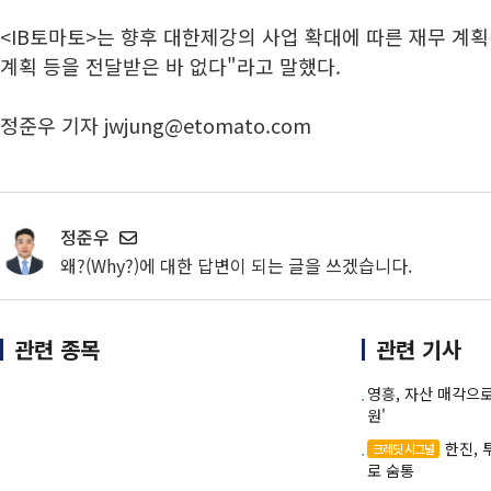
<IB토마토>는 향후 대한제강의 사업 확대에 따른 재무 계획
계획 등을 전달받은 바 없다"라고 말했다.
정준우 기자 jwjung@etomato.com
정준우
왜?(Why?)에 대한 답변이 되는 글을 쓰겠습니다.
관련 종목
관련 기사
영흥, 자산 매각으
원'
한진,
크레딧 시그널
로 숨통