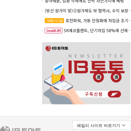
흥아해운, 업황 약세에도 선박 자산가치에 베팅
(방산 원가의 덫)②원가제도 밖 협력사, 
포천파워, 가동 안정화에 차입금 조기상환 속도
크레딧 시그널
SK에코플랜트, 단기차입 58%에 선제 차환 카드
Deal모니터