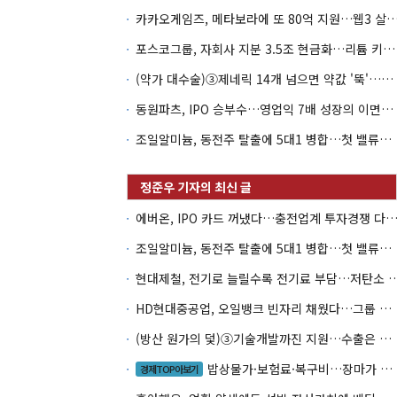
카카오게임즈, 메타보라에 또 80억 지원…웹3 살
포스코그룹, 자회사 지분 3.5조 현금화…리튬 키우고 오버행 부담
(약가 대수술)③제네릭 14개 넘으면 약값 '뚝'…등재전략 혼선
동원파츠, IPO 승부수…영업익 7배 성장의 이면은 고객 편중
조일알미늄, 동전주 탈출에 5대1 병합…첫 밸류업 성패는 본업
에버온, IPO 카드 꺼냈다…충전업계 투자경쟁 다시 
조일알미늄, 동전주 탈출에 5대1 병합…첫 밸류업 성패는 본업
현대제철, 전기로 늘릴수록 전기료 부담…
HD현대중공업, 오일뱅크 빈자리 채웠다…그룹 배당 핵심축 부상
(방산 원가의 덫)③기술개발까진 지원…수출은 각자도생
밥상물가·보험료·복구비…장마가 내미는 청구서
경제TOP아보기