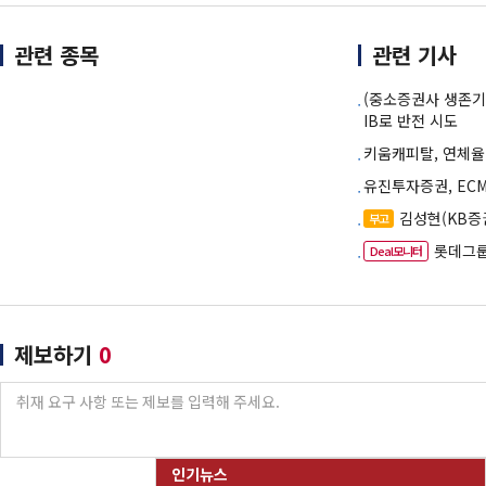
관련 종목
관련 기사
(중소증권사 생존기
IB로 반전 시도
키움캐피탈, 연체율
유진투자증권, EC
김성현(KB증
부고
롯데그룹
Deal모니터
제보하기
0