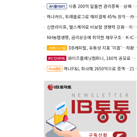
시총 200억 밑돌면 관리종목…상폐 피하려면
공시톺아보기
하나카드, 트래블로그로 해외결제 45% 장악
신한라이프, 헬스케어로 비보험 경쟁력 강화…치매·간병 공략
NH농협생명, 금리상승에 취약한 재무구조…K-IC
DB캐피탈, 유동성 지표 '미흡'…차환 부담 커진다
크레딧 시그널
와이즈플래닛컴퍼니, 160억 공모로 글로벌 확장
IPO 인사이트
하나F&I, 회사채 2650억으로 증액…2150억은 차환
Deal클립