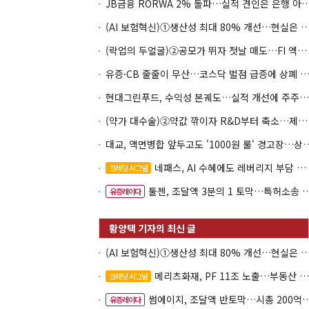
JB금융 RORWA 2% 돌파…실적 견인은 은
(AI 보험혁신)①생산성 최대 80% 개선…현실은 '실
(락업의 두얼굴)②공모가 뛰자 첫날 매도…FI 엑시트 전략 갈렸다
유증·CB 줄줄이 무산…코스닥 벌점 급증에 상폐
현대그린푸드, 수익성 본궤도…실적 개선에 주주환원까지
(약가 대수술)②약값 깎이자 R&D부터 축소…제약업계 비상경영 돌입
대교, 액면병합 앞두고도 '1000원 룰'
네패스, AI 수혜에도 레버리지 부담 여전
크레딧 시그널
툴젠, 조달액 3분의 1 토막…특허소송 비용부터 챙긴다
유증레이다
(AI 보험혁신)①생산성 최대 80% 개선…현실은 '실
메리츠화재, PF 11조 노출…부동산 사업성 저하 우려
크레딧 시그널
썸에이지, 조달액 반토막…시총 200억 못 넘으면 철회
유증레이다