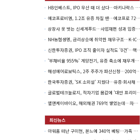
HB인베스트, IPO 무산 때 더 샀다…마키나락스 투자 2.7배 회수
에코프로비엠, 1.2조 유증 차질 땐…에코프로 7270억 '
상장사 옷 벗는 신세계푸드…사업재편 성과 입증할까
NH농협생명, 금리상승에 취약한 재무구조…K-IC
신한투자증권, IPO 조직 줄이자 실적도 '0건'
'부채비율 955%' 계양전기, 유증 축소에 재무개선 효과 '뚝'
해성에어로보틱스, 2주 주주가 파산신청…200억 CB 
한국투자증권, 'SK 소외설' 지웠다…유증·회사채 
글로벌테크놀로지, 적자기업 몸값에 '대만 프리미엄
엘앤케이바이오, 해외채권 769억 쌓였는데…자회사 4곳 자본잠식
아워홈 떠난 구미현, 본느에 340억 베팅…가족 지배체제 구축