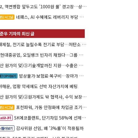
대교, 액면병합 앞두고도 '1000원 룰' 경고장…상장유지 시험대
네패스, AI 수혜에도 레버리지 부담 여전
레딧 시그널
현대제철, 전기로 늘릴수록 전기료 부담…저탄소 전환의 역설
HD현대중공업, 오일뱅크 빈자리 채웠다…그룹 배당 핵심축 부상
(방산 원가의 덫)③기술개발까진 지원…수출은 각자도생
밥상물가·보험료·복구비…장마가 내미는 청구서
제TOP아보기
아해운, 업황 약세에도 선박 자산가치에 베팅
(방산 원가의 덫)②원가제도 밖 협력사, 수익 보장도 협상력도 없다
포천파워, 가동 안정화에 차입금 조기상환 속도
레딧 시그널
SK에코플랜트, 단기차입 58%에 선제 차환 카드
eal모니터
감사위원 선임, 왜 '3%룰'이 적용될까
시톺아보기