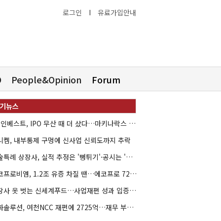
로그인
I
유료가입안내
O
People&Opinion
Forum
HB인베스트, IPO 무산 때 더 샀다…마키나락스 투자 2.7배 회수
니켐, 내부통제 구멍에 신사업 신뢰도까지 추락
기술특례 상장사, 실적 추정은 '뻥튀기'·공시는 '누락'
에코프로비엠, 1.2조 유증 차질 땐…에코프로 7270억 '독박'
상장사 옷 벗는 신세계푸드…사업재편 성과 입증할까
한화솔루션, 여천NCC 재편에 2725억…재무 부담 커지나