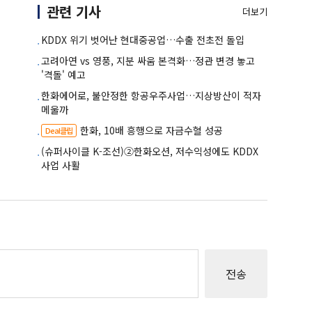
관련 기사
더보기
KDDX 위기 벗어난 현대중공업…수출 전초전 돌입
고려아연 vs 영풍, 지분 싸움 본격화…정관 변경 놓고
'격돌' 예고
한화에어로, 불안정한 항공우주사업…지상방산이 적자
메울까
한화, 10배 흥행으로 자금수혈 성공
Deal클립
(슈퍼사이클 K-조선)②한화오션, 저수익성에도 KDDX
사업 사활