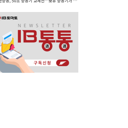
대한항공, 50조 항공기 교체전…보유 항공기가 조달 카드