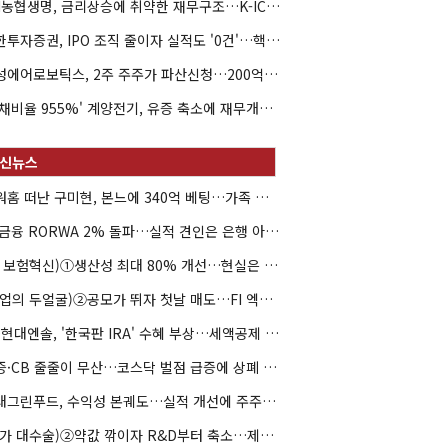
NH농협생명, 금리상승에 취약한 재무구조…K-ICS 변동성 '주의보'
신한투자증권, IPO 조직 줄이자 실적도 '0건'…핵심 인력까지 이탈
해성에어로보틱스, 2주 주주가 파산신청…200억 CB 분쟁 확산
'부채비율 955%' 계양전기, 유증 축소에 재무개선 효과 '뚝'
아워홈 떠난 구미현, 본느에 340억 베팅…가족 지배체제 구축
JB금융 RORWA 2% 돌파…실적 견인은 은행 아닌 캐피탈
(AI 보험혁신)①생산성 최대 80% 개선…현실은 '실행 격차'
(락업의 두얼굴)②공모가 뛰자 첫날 매도…FI 엑시트 전략 갈렸다
HD현대엔솔, '한국판 IRA' 수혜 부상…세액공제 선택이 변수
유증·CB 줄줄이 무산…코스닥 벌점 급증에 상폐 압박
현대그린푸드, 수익성 본궤도…실적 개선에 주주환원까지
(약가 대수술)②약값 깎이자 R&D부터 축소…제약업계 비상경영 돌입