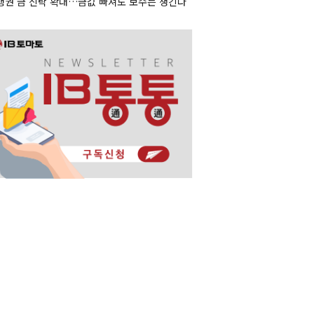
행권 금 신탁 확대…금값 빠져도 보수는 챙긴다