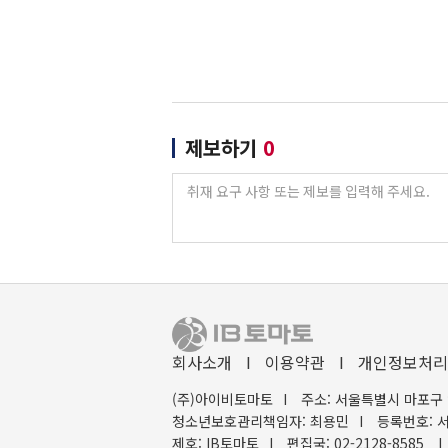
제보하기
0
회사소개
I
이용약관
I
개인정보처리
(주)아이비토마토
I
주소: 서울특별시 마포구 
청소년보호관리책임자: 최용민
I
등록번호: 서
제호: IB토마토
I
편집국: 02-2128-8585
I