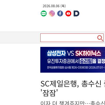
2026.08.06 (목)
SC제일은행, 총수
'잠잠'
이자 더 챙겨주지만…총수신