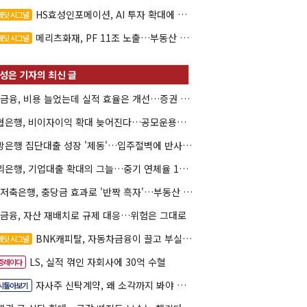
HS효성인포메이션, AI 투자 확대에 실적 체력 강화
레딧 시그널
메리츠화재, PF 11조 노출…부동산 사업성 저하 우려
레딧 시그널
KB금융, 비용 늘었는데 실적 효율은 개선…증권 호황 효과
수협은행, 비이자이익 확대 늦어진다…공모운용사 인가 연말로
지방은행 집단대출 성장 '제동'…입주절벽에 반사이익도 희박
우리은행, 기업대출 확대의 그늘…중기 연체율 10년 만에 최고
KB저축은행, 충당금 효과로 '반짝 흑자'…부동산 손실은 대기
K금융, 자산 재배치로 규제 대응…위험은 그대로
BNK캐피탈, 자동차금융이 끌고 부실여신이 발목
레딧 시그널
LS, 실적 꺾인 자회사에 30억 수혈
증레이다
자사주 신탁계약, 왜 소각까지 봐야 할까
시톺아보기