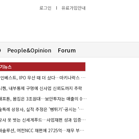
로그인
I
유료가입안내
O
People&Opinion
Forum
HB인베스트, IPO 무산 때 더 샀다…마키나락스 투자 2.7배 회수
니켐, 내부통제 구멍에 신사업 신뢰도까지 추락
크래프톤, 몸집은 3조원대…보안투자는 매출의 0.4%
기술특례 상장사, 실적 추정은 '뻥튀기'·공시는 '누락'
상장사 옷 벗는 신세계푸드…사업재편 성과 입증할까
한화솔루션, 여천NCC 재편에 2725억…재무 부담 커지나