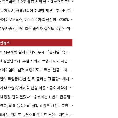
에코프로비엠, 1.2조 유증 차질 땐…에코프로 7270억 '독박'
NH농협생명, 금리상승에 취약한 재무구조…K-ICS 변동성 '주의보'
해성에어로보틱스, 2주 주주가 파산신청…200억 CB 분쟁 확산
신한투자증권, IPO 조직 줄이자 실적도 '0건'…핵심 인력까지 이탈
hc, 재무체력 앞세워 해외 투자…'본게임' 속도
HS효성첨단소재, 부실 자회사 보증에 해외 사업까지…부담 '가중'
에스에이엠티, 실적 호황에도 마르는 '현금'…재고·달러빚 부담 확대
(락업의 두얼굴)①한 달 뒤 풀리는 FI 물량…새내기주 오버행 경계
(약가 대수술)①제네릭 난립 제동…중소 제약사 수익성 비상
DCM 양강 전략 달랐다…승부처는 하반기 금융채 빅딜
KB금융, 비용 늘었는데 실적 효율은 개선…증권 호황 효과
현대제철, 전기로 늘릴수록 전기료 부담…저탄소 전환의 역설