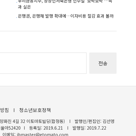
우리금융지주, 상상인저축은행 인수설 '모락모락'…득
과 실은
은행권, 은행채 발행 확대에…이자비용 절감 효과 볼까
방침
I
청소년보호정책
양화진 4길 32 이토마토빌딩(합정동)
I
발행인/편집인: 김선영
울아52420
I
등록일: 2019.6.21
I
발행일: 2019.7.22
이메일: ibmaster@etomato.com