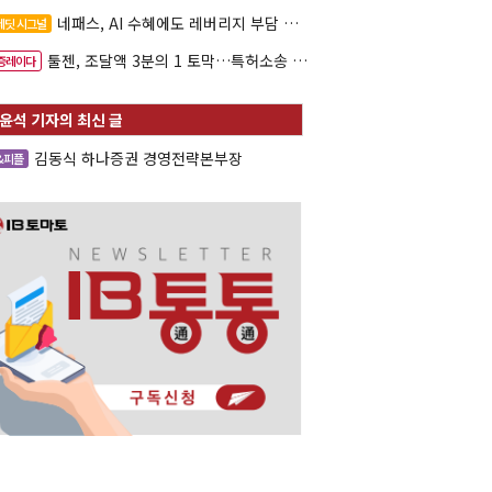
네패스, AI 수혜에도 레버리지 부담 여전
레딧 시그널
툴젠, 조달액 3분의 1 토막…특허소송 비용부터 챙긴다
증레이다
김동식 하나증권 경영전략본부장
&피플