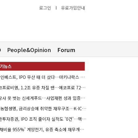
로그인
I
유료가입안내
O
People&Opinion
Forum
HB인베스트, IPO 무산 때 더 샀다…마키나락스 투자 2.7배 회수
에코프로비엠, 1.2조 유증 차질 땐…에코프로 7270억 '독박'
상장사 옷 벗는 신세계푸드…사업재편 성과 입증할까
NH농협생명, 금리상승에 취약한 재무구조…K-ICS 변동성 '주의보'
신한투자증권, IPO 조직 줄이자 실적도 '0건'…핵심 인력까지 이탈
'부채비율 955%' 계양전기, 유증 축소에 재무개선 효과 '뚝'