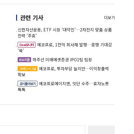
관련 기사
더보기
신한자산운용, ETF 시장 '대약진'…2차전지 맞춤 상품
전략 '주효'
에코프로, 1천억 회사채 발행…흥행 기대감
Deal모니터
'쑥'
하주선 미래에셋증권 IPO1팀 팀장
IB&피플
에코프로, 투자부담 늘지만…이익창출력
크레딧 시그널
확보
에코프로에이치엔, 잇단 수주…효자노릇
공시톺아보기
톡톡