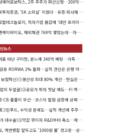
해성에어로보틱스, 2주 주주가 파산신청…200억 CB 분쟁 확산
한국투자증권, 'SK 소외설' 지웠다…유증·회사채 주관 연속 수임
글로벌테크놀로지, 적자기업 몸값에 '대만 프리미엄'…공모가 논란
엘앤케이바이오, 해외채권 769억 쌓였는데…자회사 4곳 자본잠식
아워홈 떠난 구미현, 본느에 340억 베팅…가족 지배체제 구축
JB금융 RORWA 2% 돌파…실적 견인은 은행 아닌 캐피탈
(AI 보험혁신)①생산성 최대 80% 개선…현실은 '실행 격차'
(락업의 두얼굴)②공모가 뛰자 첫날 매도…FI 엑시트 전략 갈렸다
유증·CB 줄줄이 무산…코스닥 벌점 급증에 상폐 압박
현대그린푸드, 수익성 본궤도…실적 개선에 주주환원까지
(약가 대수술)②약값 깎이자 R&D부터 축소…제약업계 비상경영 돌입
대교, 액면병합 앞두고도 '1000원 룰' 경고장…상장유지 시험대