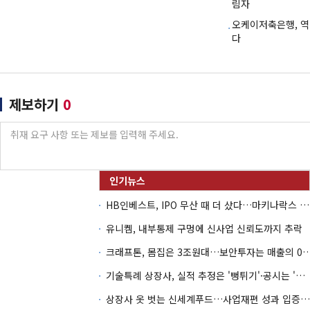
림자
오케이저축은행, 
다
제보하기
0
HB인베스트, IPO 무산 때 더 샀다…마키나락스 투자 2.7배 회수
유니켐, 내부통제 구멍에 신사업 신뢰도까지 추락
크래프톤, 몸집은 3조원대…보안투자는 매
기술특례 상장사, 실적 추정은 '뻥튀기'·공시는 '누락'
상장사 옷 벗는 신세계푸드…사업재편 성과 입증할까