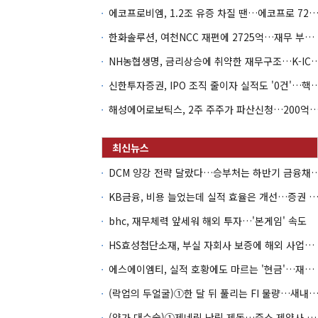
에코프로비엠, 1.2조 유증 차질 땐…에코프로 7270억 '
한화솔루션, 여천NCC 재편에 2725억…재무 부담 커지나
NH농협생명, 금리상승에 취약한 재무구조…K-IC
신한투자증권, IPO 조직 줄이자 실적도 '0건'
해성에어로보틱스, 2주 주주가 파산신청…200억 CB 
DCM 양강 전략 달랐다…승부처는 하
KB금융, 비용 늘었는데 실적 효율은 개선…증권 호황
bhc, 재무체력 앞세워 해외 투자…'본게임' 속도
HS효성첨단소재, 부실 자회사 보증에 해외 사업까지…부담 '가중'
에스에이엠티, 실적 호황에도 마르는 '현금'…재고·달러빚 부담 확대
(락업의 두얼굴)①한 달 뒤 풀리는 FI 물량…새내기주 오버행
(약가 대수술)①제네릭 난립 제동…중소 제약사 수익성 비상