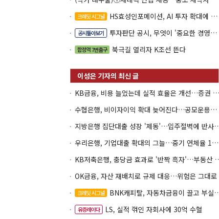
HS효성인포메이션, AI 투자 확대에 실적 체력 강화
크레딧 시그널
투자판단 공시, 무엇이 '중요한 경영사항'일까
공시톺아보기
북극길 열리자 K조선 뜬다
합정역 7번출구
KB금융, 비용 늘었는데 실적 효율은 개선…증권 호황
수협은행, 비이자이익 확대 늦어진다…공모운용사 인가 연말로
지방은행 집단대출 성장 '제동'…입주절벽
우리은행, 기업대출 확대의 그늘…중기 연체율 10년 만에 최고
KB저축은행, 충당금 효과로 '반짝 흑
OK금융, 자산 재배치로 규제 대응…위험은 그대로
BNK캐피탈, 자동차금융이 끌고 부실여신이 발목
크레딧 시그널
LS, 실적 꺾인 자회사에 30억 수혈
유증레이다