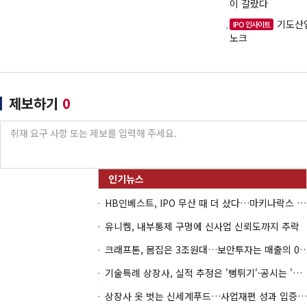
이 갈랐다
기도산업
IPO 인사이트
노크
제보하기
0
HB인베스트, IPO 무산 때 더 샀다…마키나락스 투자 2.7배 회수
유니켐, 내부통제 구멍에 신사업 신뢰도까지 추락
크래프톤, 몸집은 3조원대…보안투자는 매
기술특례 상장사, 실적 추정은 '뻥튀기'·공시는 '누락'
상장사 옷 벗는 신세계푸드…사업재편 성과 입증할까