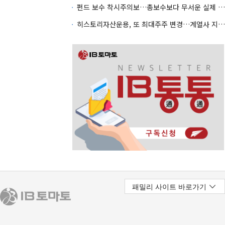
펀드 보수 착시주의보…총보수보다 무서운 실제 비용
히스토리자산운용, 또 최대주주 변경…계열사 지분 재편 속내는