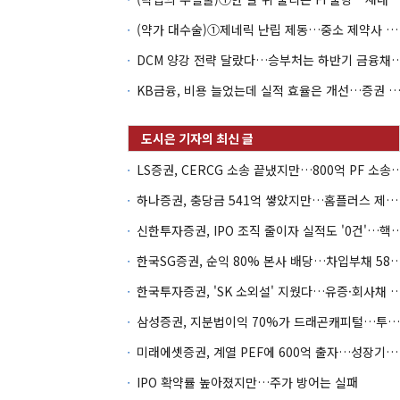
(약가 대수술)①제네릭 난립 제동…중소 제약사 수익성 비상
DCM 양강 전략 달랐다…승부처는 하
KB금융, 비용 늘었는데 실적 효율은 개선…증권 호황
LS증권, CERCG 소송 끝냈지만…800억 
하나증권, 충당금 541억 쌓았지만…홈플러스 제재는 추가 비용 불씨
신한투자증권, IPO 조직 줄이자 실적도 '0건'
한국SG증권, 순익 80% 본사 배당…차입부채
한국투자증권, 'SK 소외설' 지웠다…유증·회사채 
삼성증권, 지분법이익 70%가 드래곤캐피털…투자 편중 심화
미래에셋증권, 계열 PEF에 600억 출자…성장기업 투자 '잰걸음'
IPO 확약률 높아졌지만…주가 방어는 실패