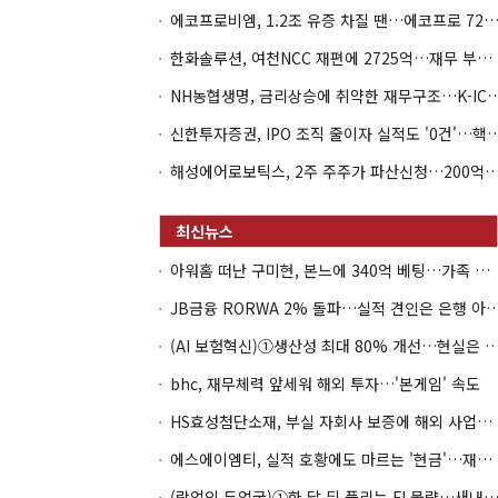
에코프로비엠, 1.2조 유증 차질 땐…에코프로 7270억 '
한화솔루션, 여천NCC 재편에 2725억…재무 부담 커지나
NH농협생명, 금리상승에 취약한 재무구조…K-IC
신한투자증권, IPO 조직 줄이자 실적도 '0건'
해성에어로보틱스, 2주 주주가 파산신청…200억 CB 
아워홈 떠난 구미현, 본느에 340억 베팅…가족 지배체제 구축
JB금융 RORWA 2% 돌파…실적 견인은 은
(AI 보험혁신)①생산성 최대 80% 개선…현실은 '실
bhc, 재무체력 앞세워 해외 투자…'본게임' 속도
HS효성첨단소재, 부실 자회사 보증에 해외 사업까지…부담 '가중'
에스에이엠티, 실적 호황에도 마르는 '현금'…재고·달러빚 부담 확대
(락업의 두얼굴)①한 달 뒤 풀리는 FI 물량…새내기주 오버행