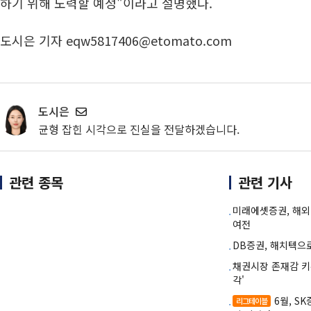
하기 위해 노력할 예정"이라고 설명했다.
도시은 기자 eqw5817406@etomato.com
도시은
균형 잡힌 시각으로 진실을 전달하겠습니다.
관련 종목
관련 기사
미래에셋증권, 해
여전
DB증권, 해치텍으로
채권시장 존재감 
각'
6월, S
리그테이블