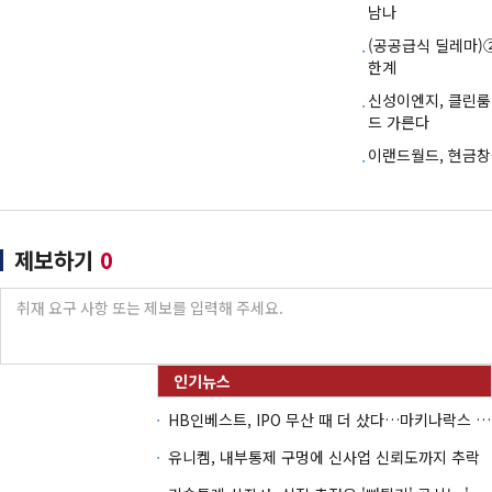
남나
(공공급식 딜레마)
한계
신성이엔지, 클린룸
드 가른다
이랜드월드, 현금
제보하기
0
HB인베스트, IPO 무산 때 더 샀다…마키나락스 투자 2.7배 회수
유니켐, 내부통제 구멍에 신사업 신뢰도까지 추락