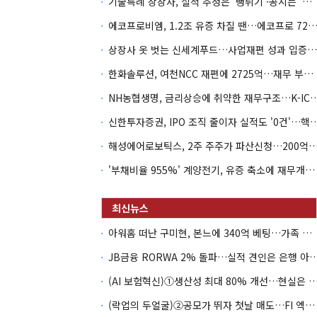
기술특례 상장사, 실적 추정은 '뻥튀기'·공시는 '누락'
에코프로비엠, 1.2조 유증 차질 땐…에코프로 7270억 '
상장사 옷 벗는 신세계푸드…사업재편 성과 입증할까
한화솔루션, 여천NCC 재편에 2725억…재무 부담 커지나
NH농협생명, 금리상승에 취약한 재무구조…K-IC
신한투자증권, IPO 조직 줄이자 실적도 '0건'
해성에어로보틱스, 2주 주주가 파산신청…200억 CB 
'부채비율 955%' 계양전기, 유증 축소에 재무개선 효과 '뚝'
아워홈 떠난 구미현, 본느에 340억 베팅…가족 지배체제 구축
JB금융 RORWA 2% 돌파…실적 견인은 은
(AI 보험혁신)①생산성 최대 80% 개선…현실은 '실
(락업의 두얼굴)②공모가 뛰자 첫날 매도…FI 엑시트 전략 갈렸다