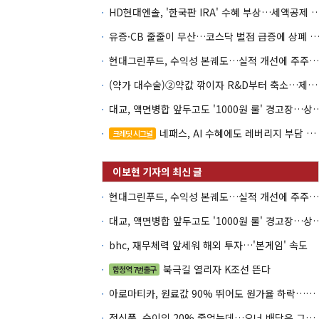
HD현대엔솔, '한국판 IRA' 수혜 부상…세액공
유증·CB 줄줄이 무산…코스닥 벌점 급증에 상폐
현대그린푸드, 수익성 본궤도…실적 개선에 주주환원까지
(약가 대수술)②약값 깎이자 R&D부터 축소…제약업계 비상경영 돌입
대교, 액면병합 앞두고도 '1000원 룰'
네패스, AI 수혜에도 레버리지 부담 여전
크레딧 시그널
현대그린푸드, 수익성 본궤도…실적 개선에 주주환원까지
대교, 액면병합 앞두고도 '1000원 룰'
bhc, 재무체력 앞세워 해외 투자…'본게임' 속도
북극길 열리자 K조선 뜬다
합정역 7번출구
아로마티카, 원료값 90% 뛰어도 원가율 하락…직거래로 방어
정식품, 순이익 20% 줄었는데…오너 배당은 그대로