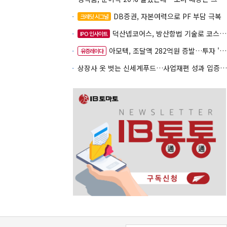
DB증권, 자본여력으로 PF 부담 극복
크레딧 시그널
덕산넵코어스, 방산항법 기술로 코스닥 노크
IPO 인사이트
아모텍, 조달액 282억원 증발…투자 '속도 조절' 불가피
유증레이다
상장사 옷 벗는 신세계푸드…사업재편 성과 입증할까