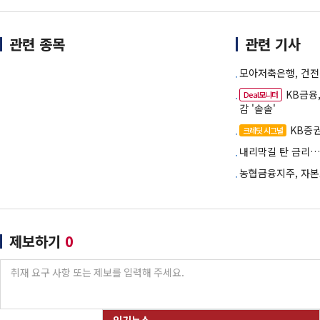
관련 종목
관련 기사
모아저축은행, 건전
KB금융
Deal모니터
감 '솔솔'
KB증권
크레딧 시그널
내리막길 탄 금리…
농협금융지주, 자본
제보하기
0