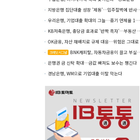
지방은행 집단대출 성장 '제동'…입주절벽
우리은행, 기업대출 확대의 그늘…중기 연체율 10년 만에 최고
KB저축은행, 충당금 효과로 '반짝 흑
OK금융, 자산 재배치로 규제 대응…위험은 그대로
BNK캐피탈, 자동차금융이 끌고 부실여신이 발목
크레딧 시그널
은행권 금 신탁 확대…금값 빠져도 보수는 챙긴다
경남은행, WM으로 기업대출 이탈 막는다