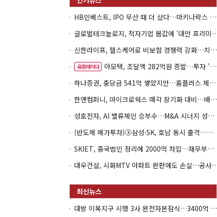
HB인베스트, IPO 무산 때 더 샀다…마키나락스 투자 2.7배 회수
글로벌테크놀로지, 적자기업 몸값에 '대만 프리미엄
신한라이프, 헬스케어로 비보험 경쟁력 강화…치매·간병 공략
아모텍, 조달액 282억원 증발…투자 '속도 조절' 불가피
유증레이다
하나증권, 충당금 541억 쌓았지만…홈플러스 제재는 추가 비용 불씨
한앤컴퍼니, 마이크로웍스 매각 장기화 대비…배당 회수판 깔았다
성호전자, AI 밸류체인 승부수…M&A 시너지 성과 '시험대'
(반도체 메가투자)③삼성·SK, 호남 동시 출격…인력·협력사 쟁탈전
SKIET, 중국법인 정리에 2000억 차입…재무부담 더 커졌다
대우건설, 시화MTV 아파트 완판에도 손실…공
대방 이목지구 시행 3사 완전자본잠식…3400억 PF는 그룹 신