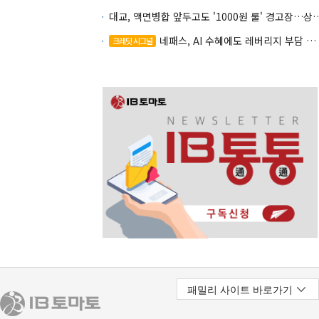
대교, 액면병합 앞두고도 '1000원 룰'
네패스, AI 수혜에도 레버리지 부담 여전
크레딧 시그널