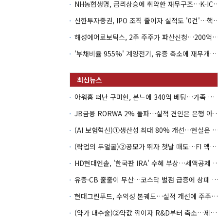
NH농협생명, 금리상승에 취약한 재무구조…K-IC
신한투자증권, IPO 조직 줄이자 실적도 '0건'
해성에어로보틱스, 2주 주주가 파산신청…200억 CB 
'부채비율 955%' 계양전기, 유증 축소에 재무개선 효과 '뚝'
아워홈 떠난 구미현, 본느에 340억 베팅…가족 지배체제 구축
JB금융 RORWA 2% 돌파…실적 견인은 은
(AI 보험혁신)①생산성 최대 80% 개선…현실은 '실
(락업의 두얼굴)②공모가 뛰자 첫날 매도…FI 엑시트 전략 갈렸다
HD현대엔솔, '한국판 IRA' 수혜 부상…세액공
유증·CB 줄줄이 무산…코스닥 벌점 급증에 상폐
현대그린푸드, 수익성 본궤도…실적 개선에 주주환원까지
(약가 대수술)②약값 깎이자 R&D부터 축소…제약업계 비상경영 돌입