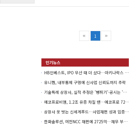
1
HB인베스트, IPO 무산 때 더 샀다…마키나락스 투자 2.7배 회수
유니켐, 내부통제 구멍에 신사업 신뢰도까지 추락
기술특례 상장사, 실적 추정은 '뻥튀기'·공시는 '누락'
에코프로비엠, 1.2조 유증 차질 땐…에코프로 7270억 '
상장사 옷 벗는 신세계푸드…사업재편 성과 입증할까
한화솔루션, 여천NCC 재편에 2725억…재무 부담 커지나