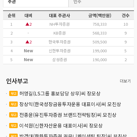
주관
인수
순위
대비
대표 주관사
금액(백만원)
건수
1
▲2
NH투자증권
758,333
10
2
-
KB증권
568,333
9
3
▲2
한국투자증권
509,500
9
4
New
신한투자증권
199,000
5
5
New
삼성증권
190,000
2
인사부고
더보기
허영길(LS그룹 홍보담당 상무)씨 장모상
부고
장상익(한국성장금융투자운용 대표이사)씨 모친상
부고
전종윤(유진투자증권 브랜드전략팀장)씨 모친상
부고
이석원(신한자산운용 대표이사)씨 장모상
부고
박경대(한화투자증권 커뮤니케이션팀 팀장)씨 부친상
부고