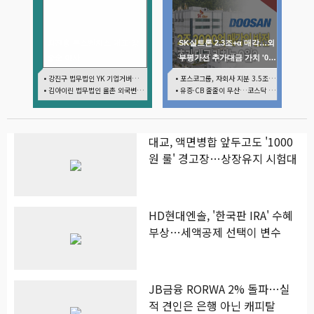
최진용 루스벤처스 대표·강
SK실트론 2.3조+α 매각…외
승순 이사
부평가선 추가대금 가치 '0
원'
• 강진구 법무법인 YK 기업거버넌스센터 센터장
• 포스코그룹, 자회사 지분 3.5조 현금화…리튬 키우고 오버행 부담
• 김아이린 법무법인 율촌 외국변호사
• 유증·CB 줄줄이 무산…코스닥 벌점 급증에 상폐 압박
대교, 액면병합 앞두고도 '1000
원 룰' 경고장…상장유지 시험대
HD현대엔솔, '한국판 IRA' 수혜
부상…세액공제 선택이 변수
JB금융 RORWA 2% 돌파…실
적 견인은 은행 아닌 캐피탈