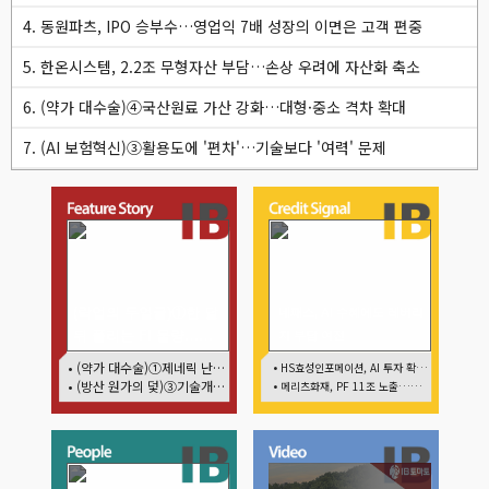
4. 동원파츠, IPO 승부수…영업익 7배 성장의 이면은 고객 편중
5. 한온시스템, 2.2조 무형자산 부담…손상 우려에 자산화 축소
6. (약가 대수술)④국산원료 가산 강화…대형·중소 격차 확대
7. (AI 보험혁신)③활용도에 '편차'…기술보다 '여력' 문제
(락업의 두얼굴)①한 달
네패스, AI 수혜에도 레버리
뒤 풀리는 FI 물량…새
지 부담 여전
내기주 오버행 경계
• (약가 대수술)①제네릭 난립 제동…중소 제약사 수익성 비상
• HS효성인포메이션, AI 투자 확대에 실적 체력 강화
• (방산 원가의 덫)③기술개발까진 지원…수출은 각자도생
• 메리츠화재, PF 11조 노출…부동산 사업성 저하 우려