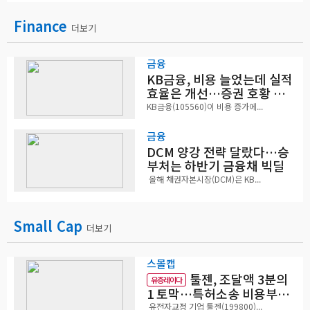
Finance
더보기
금융
KB금융, 비용 늘었는데 실적
효율은 개선…증권 호황 효
과
KB금융(105560)이 비용 증가에...
금융
DCM 양강 전략 달랐다…승
부처는 하반기 금융채 빅딜
올해 채권자본시장(DCM)은 KB...
Small Cap
더보기
스몰캡
툴젠, 조달액 3분의
유증레이다
1 토막…특허소송 비용부터
챙긴다
유전자교정 기업 툴젠(199800)...