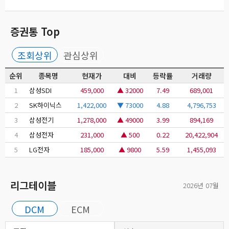
증권통 Top
조회상위
관심상위
순위
종목명
현재가
대비
등락률
거래량
1
삼성SDI
459,000
▲ 32000
7.49
689,001
2
SK하이닉스
1,422,000
▼ 73000
4.88
4,796,753
3
삼성전기
1,278,000
▲ 49000
3.99
894,169
4
삼성전자
231,000
▲ 500
0.22
20,422,904
5
LG전자
185,000
▲ 9800
5.59
1,455,093
리그테이블
2026년 07월
DCM
ECM