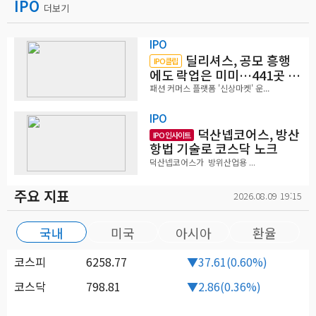
IPO
더보기
IPO
딜리셔스, 공모 흥행
IPO클립
에도 락업은 미미…441곳 중
확약 5곳
패션 커머스 플랫폼 '신상마켓' 운...
IPO
덕산넵코어스, 방산
IPO 인사이트
항법 기술로 코스닥 노크
덕산넵코어스가 방위산업용 ...
주요 지표
2026.08.09 19:15
국내
미국
아시아
환율
코스피
6258.77
▼37.61(0.60%)
코스닥
798.81
▼2.86(0.36%)