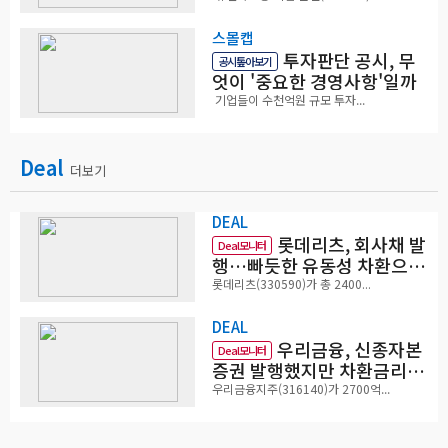
스몰캡
투자판단 공시, 무
공시톺아보기
엇이 '중요한 경영사항'일까
기업들이 수천억원 규모 투자...
Deal
더보기
DEAL
롯데리츠, 회사채 발
Deal모니터
행…빠듯한 유동성 차환으로
대응
롯데리츠(330590)가 총 2400...
DEAL
우리금융, 신종자본
Deal모니터
증권 발행했지만 차환금리
'부담'
우리금융지주(316140)가 2700억...