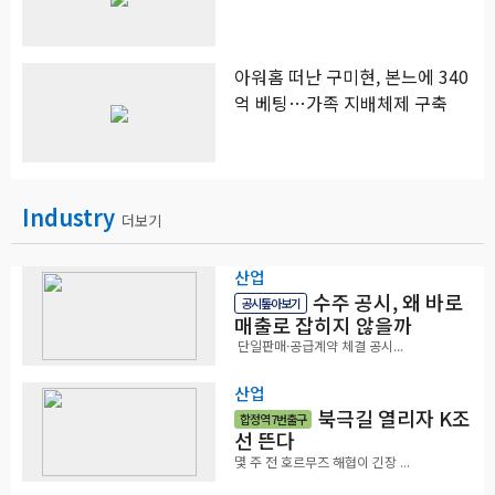
아워홈 떠난 구미현, 본느에 340
억 베팅…가족 지배체제 구축
Industry
더보기
산업
수주 공시, 왜 바로
공시톺아보기
매출로 잡히지 않을까
단일판매·공급계약 체결 공시...
산업
북극길 열리자 K조
합정역 7번출구
선 뜬다
몇 주 전 호르무즈 해협이 긴장 ...